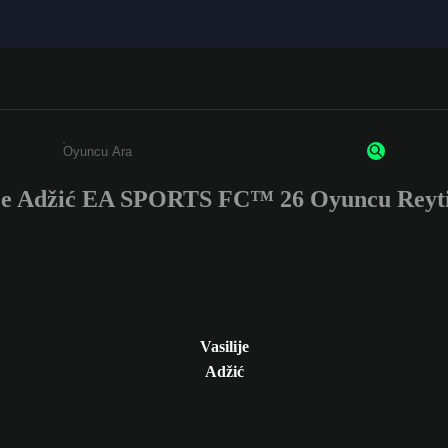
ije Adžić EA SPORTS FC™ 26 Oyuncu Reyti
Enter a minimum of 3 characters or numbers
Vasilije
Adžić