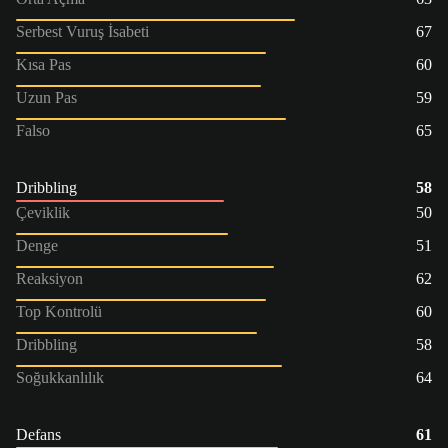
Serbest Vuruş İsabeti
67
Kısa Pas
60
Uzun Pas
59
Falso
65
Dribbling
58
Çeviklik
50
Denge
51
Reaksiyon
62
Top Kontrolü
60
Dribbling
58
Soğukkanlılık
64
Defans
61