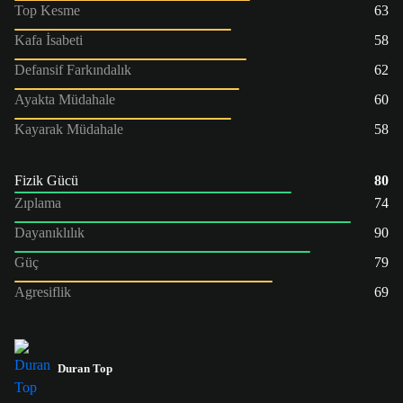
Top Kesme
63
Kafa İsabeti
58
Defansif Farkındalık
62
Ayakta Müdahale
60
Kayarak Müdahale
58
Fizik Gücü
80
Zıplama
74
Dayanıklılık
90
Güç
79
Agresiflik
69
Duran Top