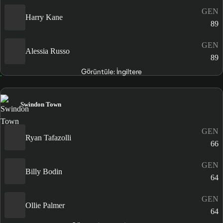
GEN
Harry Kane
89
GEN
Alessia Russo
89
Görüntüle: İngiltere
Swindon Town
GEN
Ryan Tafazolli
66
GEN
Billy Bodin
64
GEN
Ollie Palmer
64