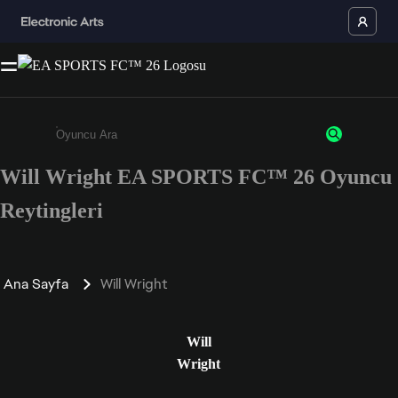
Will Wright EA SPORTS FC™ 26 Oyuncu
Enter a minimum of 3 characters or numbers
Reytingleri
Ana Sayfa
Will Wright
Will
Wright