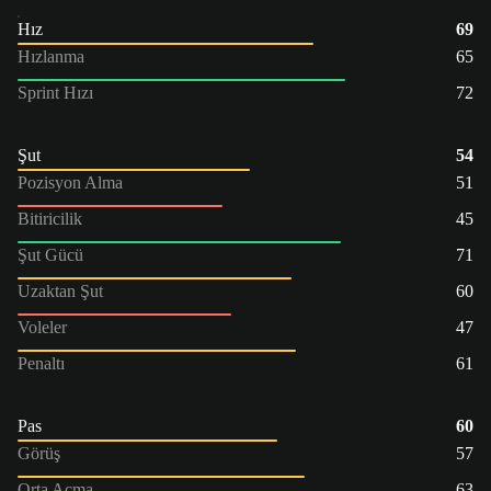
Hız
69
Hızlanma
65
Sprint Hızı
72
Şut
54
Pozisyon Alma
51
Bitiricilik
45
Şut Gücü
71
Uzaktan Şut
60
Voleler
47
Penaltı
61
Pas
60
Görüş
57
Orta Açma
63