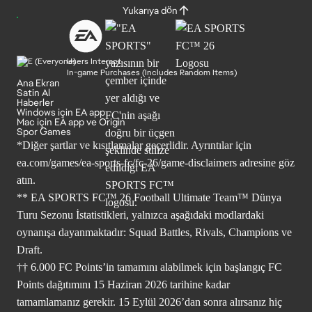
Yukarıya dön
Users Interact
In-game Purchases (Includes Random Items)
Ana Ekran
Satin Al
Haberler
Windows için EA app
Mac için EA app ve Origin
Spor Games
*Diğer şartlar ve kısıtlamalar geçerlidir. Ayrıntılar için
ea.com/games/ea-sports-fc/fc-26/game-disclaimers
adresine göz
atın.
** EA SPORTS FC™ 26 Football Ultimate Team™ Dünya
Turu Sezonu İstatistikleri, yalnızca aşağıdaki modlardaki
oynanışa dayanmaktadır: Squad Battles, Rivals, Champions ve
Draft.
†† 6.000 FC Points’in tamamını alabilmek için başlangıç FC
Points dağıtımını 15 Haziran 2026 tarihine kadar
tamamlamanız gerekir. 15 Eylül 2026’dan sonra alırsanız hiç