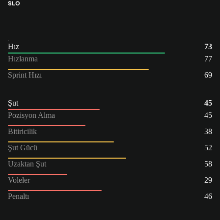
SLO
Hız
73
Hızlanma
77
Sprint Hızı
69
Şut
45
Pozisyon Alma
45
Bitiricilik
38
Şut Gücü
52
Uzaktan Şut
58
Voleler
29
Penaltı
46