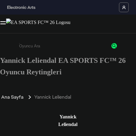
Yannick Leliendal EA SPORTS FC™ 26
Enter a minimum of 3 characters or numbers
Oyuncu Reytingleri
Ana Sayfa
Yannick Leliendal
Yannick
Leliendal