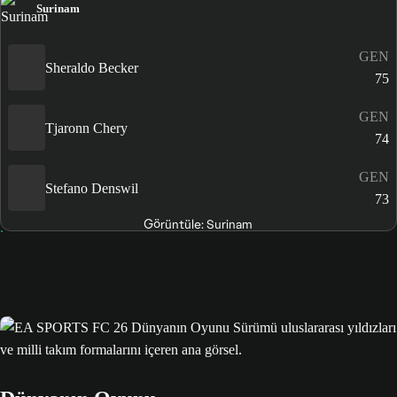
Surinam
GEN
Sheraldo Becker
75
GEN
Tjaronn Chery
74
GEN
Stefano Denswil
73
Görüntüle: Surinam