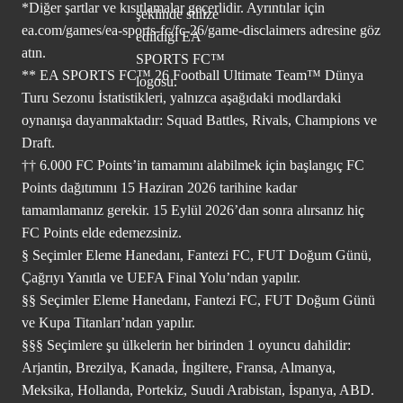
*Diğer şartlar ve kısıtlamalar geçerlidir. Ayrıntılar için
ea.com/games/ea-sports-fc/fc-26/game-disclaimers
adresine göz
atın.
** EA SPORTS FC™ 26 Football Ultimate Team™ Dünya
Turu Sezonu İstatistikleri, yalnızca aşağıdaki modlardaki
oynanışa dayanmaktadır: Squad Battles, Rivals, Champions ve
Draft.
†† 6.000 FC Points’in tamamını alabilmek için başlangıç FC
Points dağıtımını 15 Haziran 2026 tarihine kadar
tamamlamanız gerekir. 15 Eylül 2026’dan sonra alırsanız hiç
FC Points elde edemezsiniz.
§ Seçimler Eleme Hanedanı, Fantezi FC, FUT Doğum Günü,
Çağrıyı Yanıtla ve UEFA Final Yolu’ndan yapılır.
§§ Seçimler Eleme Hanedanı, Fantezi FC, FUT Doğum Günü
ve Kupa Titanları’ndan yapılır.
§§§ Seçimlere şu ülkelerin her birinden 1 oyuncu dahildir:
Arjantin, Brezilya, Kanada, İngiltere, Fransa, Almanya,
Meksika, Hollanda, Portekiz, Suudi Arabistan, İspanya, ABD.