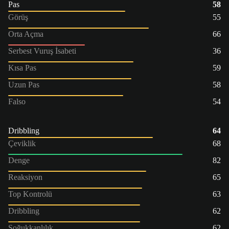
Pas
58
Görüş
55
Orta Açma
66
Serbest Vuruş İsabeti
36
Kısa Pas
59
Uzun Pas
58
Falso
54
Dribbling
64
Çeviklik
68
Denge
82
Reaksiyon
65
Top Kontrolü
63
Dribbling
62
Soğukkanlılık
62