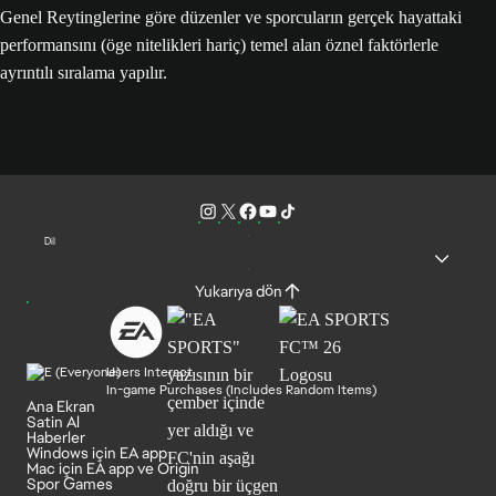
Genel Reytinglerine göre düzenler ve sporcuların gerçek hayattaki
performansını (öge nitelikleri hariç) temel alan öznel faktörlerle
ayrıntılı sıralama yapılır.
Dil
Yukarıya dön
Users Interact
In-game Purchases (Includes Random Items)
Ana Ekran
Satin Al
Haberler
Windows için EA app
Mac için EA app ve Origin
Spor Games