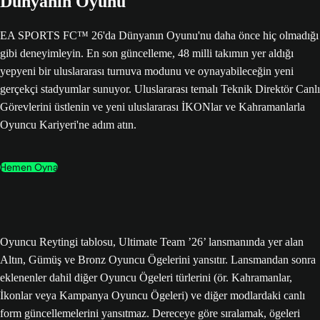
Dünyanın Oyunu
EA SPORTS FC™ 26'da Dünyanın Oyunu'nu daha önce hiç olmadığı
gibi deneyimleyin. En son güncelleme, 48 milli takımın yer aldığı
yepyeni bir uluslararası turnuva modunu ve oynayabileceğin yeni
gerçekçi stadyumlar sunuyor. Uluslararası temalı Teknik Direktör Canlı
Görevlerini üstlenin ve yeni uluslararası İKONlar ve Kahramanlarla
Oyuncu Kariyeri'ne adım atın.
Hemen Oyna
Oyuncu Reytingi tablosu, Ultimate Team ’26’ lansmanında yer alan
Altın, Gümüş ve Bronz Oyuncu Ögelerini yansıtır. Lansmandan sonra
eklenenler dahil diğer Oyuncu Ögeleri türlerini (ör. Kahramanlar,
İkonlar veya Kampanya Oyuncu Ögeleri) ve diğer modlardaki canlı
form güncellemelerini yansıtmaz. Dereceye göre sıralamak, ögeleri