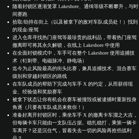
随着封锁区逐渐笼罩 Lakeshore、通缉等级不断攀升，与时
间赛跑
拾取/劫持在街上（以及被拿下的敌对车队成员处！）找到
的现金/座驾
进入仓库寻找热门座驾等最珍贵的战利品，带着热门座驾
撤离即可将其永久解锁，在线上 Lakeshore 中使用
在全面封锁模式中，车手可在整个 Lakeshore 使用追捕技
术（钉刺带、电磁脉冲、静电场）
迄今为止风险最高的街头比赛，兼具追捕技术、混合赛车
级别和穿越封锁区的路线
在车队成员的帮助下完成与车手 X 的约定，从而获得现
金、经验值和奖励赛车
被拿下状态让你有机会在赛车被撞毁或被逮捕时重新投身
角逐（只要有车队成员来救你！）
准备好离开封锁区时，乘坐车手 X 的撤离卡车溜之大吉，
但每辆卡车只能由一支队伍占据。稳扎稳打，乘第一辆卡
车离开？还是沉住气，冒着失去一切的风险再抢些战利
品？