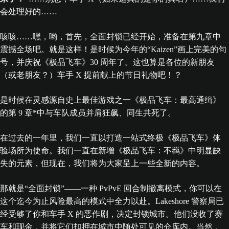
会处理好的……
咳咳……嘿，哟，首先，全面封锁已经开始，准备在第九章中
震撼全场吧。就是这样！是时候为今年的“Kaizen”画上完美的句
号，并庆祝《极品飞车》30 周年了。这也算是各位的新朋友
（或老朋友？）车手 X 提前献上的节日礼物吧！？
是时候在灵感源自史上最佳游戏之一《极品飞车：最高通缉》
的第 9 章*中与车队成员并肩狂飙、同生共死了。
在过去的一年里，我们一直以打造一站式终极《极品飞车》体
验场所为使命。我们一直在新增《极品飞车：不羁》中明显缺
失的元素，但现在，我们将为大家呈上一些全新的内容。
那就是“全面封锁”——一种 PvPvE 回合制撤离模式，你可以在
这个迄今为止风险最高的模式中全力以赴。Lakeshore 警察局已
经受够了你和车手 X 的恶作剧，决定封锁城市。他们没收了赛
车和现金，并将它们扣押在城市中随处可见的仓库内。当然，