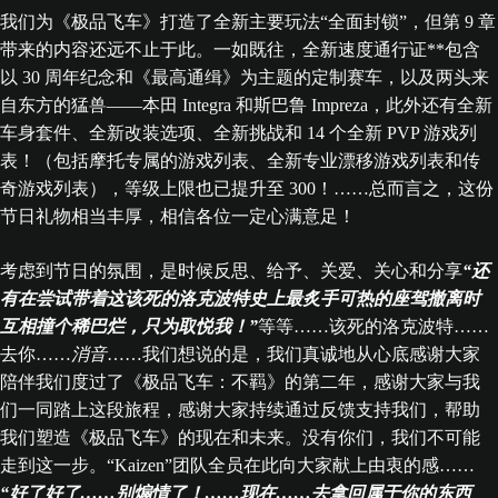
我们为《极品飞车》打造了全新主要玩法“全面封锁”，但第 9 章
带来的内容还远不止于此。一如既往，全新速度通行证**包含
以 30 周年纪念和《最高通缉》为主题的定制赛车，以及两头来
自东方的猛兽——本田 Integra 和斯巴鲁 Impreza，此外还有全新
车身套件、全新改装选项、全新挑战和 14 个全新 PVP 游戏列
表！（包括摩托专属的游戏列表、全新专业漂移游戏列表和传
奇游戏列表），等级上限也已提升至 300！……总而言之，这份
节日礼物相当丰厚，相信各位一定心满意足！
考虑到节日的氛围，是时候反思、给予、关爱、关心和分享
“还
有在尝试带着这该死的洛克波特史上最炙手可热的座驾撤离时
互相撞个稀巴烂，只为取悦我！”
等等……该死的洛克波特……
去你……
消音
……我们想说的是，我们真诚地从心底感谢大家
陪伴我们度过了《极品飞车：不羁》的第二年，感谢大家与我
们一同踏上这段旅程，感谢大家持续通过反馈支持我们，帮助
我们塑造《极品飞车》的现在和未来。没有你们，我们不可能
走到这一步。“Kaizen”团队全员在此向大家献上由衷的感……
“好了好了……别煽情了！……现在……去拿回属于你的东西