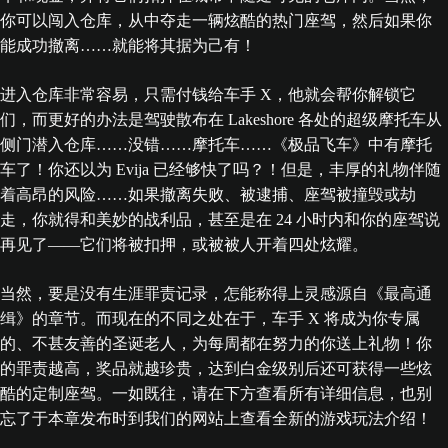
你可以闯入仓库，从中夺走一辆炫酷的热门座驾，然后如果你
能成功撤离……就能将其据为己有！
进入仓库非常容易，只需付钱给车手 X，他就会帮你解锁它
们，而更好的办法是驾驶散布在 Lakeshore 各处的超级摩托车从
侧门潜入仓库……没错……摩托车……《极品飞车》中有摩托
车了！你还以为 Evija 已经够快了吗？！但是，丰厚的礼物伴随
着高昂的风险……如果撤离失败、被逮捕、座驾被撞毁或劫
走，你就得和美妙的战利品，甚至是在 24 小时内和你的座驾说
再见了——它们将被扣押，或被被人开着四处炫耀。
当然，要是没有生涯罪责记录，怎能称得上灵感源自《最高通
缉》的章节。而现在的不同之处在于，车手 X 将成为你专属
的、不甚友善的圣诞老人，为每周都在努力的你送上礼物！你
的罪责越高，奖品就越珍贵，达到白金级别后还可获得一些炫
酷的定制座驾。一如既往，请在下方查看所有详细信息，也别
忘了于本章发布时到我们的网站上查看全新的游戏玩法介绍！