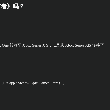
存者》吗？
至 Xbox Series X|S，以及从 Xbox Series X|S 转移至
 / Steam / Epic Games Store）。