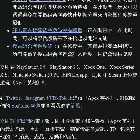
開啟組合包後立即切換分頁所造成。在此期間，玩家可以
透過避免在開啟組合包後快速切換分頁來將影響程度降至
最低。
紐卡索在掉落後急救時沒有護盾
：正在調查中，在此期
間，可以將擊倒護盾丟下並拾起以開始充能
復古組合包進度條
：
正在修復中，其僅為視覺效果錯誤。
所有開啟的復古組合包皆會計入進度，且仍會獲得獎勵。
立即在 PlayStation®4、PlayStation®5、Xbox One、Xbox Series
X|S、Nintendo Switch 與 PC 上的 EA app、Epic 和 Steam 上免費
遊玩《Apex 英雄》*。
在
Twitter
、
Instagram
和
TikTok
上追蹤《Apex 英雄》，訂閱我
們的
YouTube 頻道
並查看我們的
論壇
。
立即註冊我們的
電子報，即可透過電子郵件獲得《Apex 英雄》
的最新消息、更新、幕後花絮、獨家優惠等資訊，其中包括其
他的 EA 消息、產品、活動和促銷。