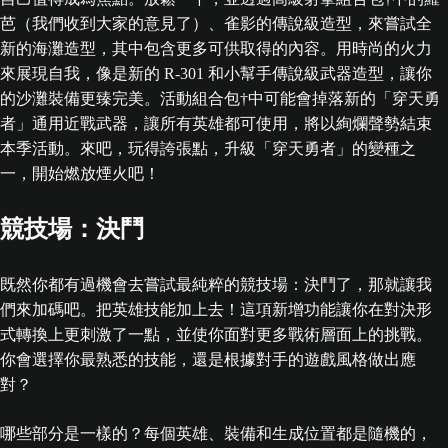
芭（我們收到大家的意見了）、雀影的傳說級造型，來嘗試全
新的海灘造型，其中包含更多可供取得的內容。用時尚的火力
來展現自我，像是新的 R-301 和小幫手傳說級武器造型，讓你
的沙灘裝備更臻完美。活動組合包†中可能會掉落新的「穿天勇
者」通用近戰武器，讓所有英雄都可使用，將以絢爛聲勢結束
本季活動。來吧，玩得誇張點，升級「穿天勇者」的變種之
一，開始燃放煙火吧！
競技場：決鬥
既然你都有過機會去嘗試最純粹的競技場：決鬥了，那就讓我
們來加碼吧。把英雄技能加上去！這項新增功能讓你在對決形
式轉換上更刺激了一點，並使你面對更多戰術層面上的挑戰。
你會選擇你最熟悉的技能，還是根據對手的遊戲風格做出應
對？
哪些部分是一樣的？每個英雄、裝備和生成位置都是隨機的，