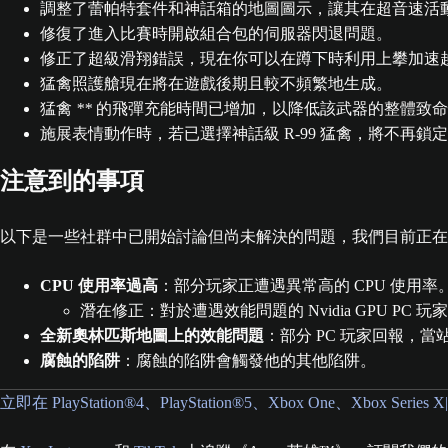
調整了蕾帕特套件和神話箱的地圖圖示，讓其在超音速活
修復了進入比賽時開啟組合包的伺服器閃退問題。
修正了超級滑翔錯誤，現在你可以在蹲下時利用上攀加速
猛禽照護艙現在將在遊戲後期且較不頻繁地生成。
猛禽
**
的飛彈充能時間已增加，以降低該武器的整體致命
施展表情動作時，若已選擇神話級 R-99 猛禽，將不再鎖
注意到的事項
以下是一些社群中已開始討論但尚未解決的問題，我們目前正在
CPU 使用率過高
：部分玩家正遭遇異常高的 CPU 使用率
潛在修正：對於遭遇效能問題的 Nvidia GPU PC
全新奧林匹斯地圖上的效能問題
：部分 PC 玩家回報，
腐蝕的陷阱
：腐蝕的陷阱會觸發他的其他陷阱。
立即在 PlayStation®4、PlayStation®5、Xbox One、Xbox Seri