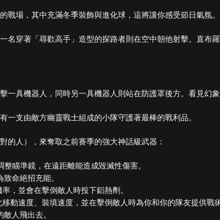
的戰場，其中充滿冬季裝飾與進化球，這將讓你感受節日氣氛。
會有一支由敵方幽靈戰士組成的小隊守護著最棒的戰利品。
對的人），來奪取之前賽季的強大神話級武器：
 倍可調整瞄準鏡，在遠距離能造成毀滅性傷害。
為致命絕招充能。
暴擊機率，並會在擊倒敵人時投下鋁熱劑。
，強化移動速度、裝填速度，並在擊倒敵人時為你和你的隊友提供戰
的敵人飛出去。