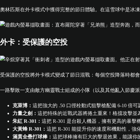
奧林匹斯在外卡模式中獲得完整的節日體驗。在這雪球中是冰凍
外卡：受保護的空投
受保護的空投將外卡模式變成了節日混戰：每個空投降落時都
一路擊敗一支由敵方幽靈戰士組成的小隊（以及其他亂入節慶派
克萊博：
這把強大的 .50 口徑栓動式狙擊槍配備 6-10
力量之劍：
這把特殊的近戰武器將捲土重來！格擋攻擊並
朱紅 R-301：
這把 R-301 是台殺人機器，擁有更高的
大黃蜂 R-301：
這把 R-301 能提升你的速度和機動性
滿貫全壘打球棒：
這把球棒擁有巨大的擊退效果，能讓你