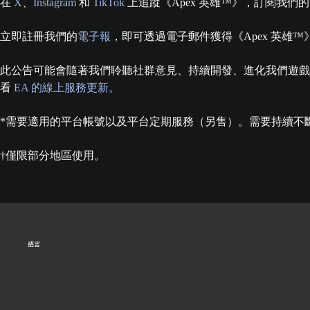
在
X
、
Instagram
和
TikTok
上追蹤《Apex 英雄™》，訂閱我們
立即註冊我們的
電子報
，即可透過電子郵件獲得《Apex 英雄
此公告可能會隨著我們聆聽社群意見、持續開發、進化我們遊戲服務與內容而出
看
EA 的線上服務更新。
*需要適用的平台帳號以及平台定期服務（另售）。需要持續不斷
†僅限部分地區使用。
語言