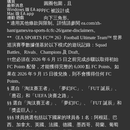
購買
最新消息
Windows 版 EA app
Mac 版 EA app
運動 遊戲
* 適用其他條款與限制。詳情請參閱
ea.com/zh-
hant/games/ea-sports-fc/fc-26/game-disclaimers
。
** 《EA SPORTS FC™ 26》Football Ultimate Team™ 世界
巡演賽季數據僅基於以下模式的遊玩記錄：Squad
Battles、Rivals、Champions 及 Draft。
††您必須在 2026 年 6 月 15 日之前完成步驟以取得初始
FC Points 配發，才能獲得完整的 6,000 點 FC Points。如
果在 2026 年 9 月 15 日後兌換，則不會獲得任何 FC
Points。
§ 選自「淘汰賽王者」、「夢幻FC」、「FUT 誕辰」、
「應召」和「UEFA 決賽之路」。
§§ 選自「淘汰賽王者」、「夢幻FC」、「FUT 誕辰」和
「獎盃巨人」。
§§§ 球員挑選包括以下國家的球員各 1 名：阿根廷、巴
西、加拿大、英國、法國、德國、墨西哥、荷蘭、葡萄