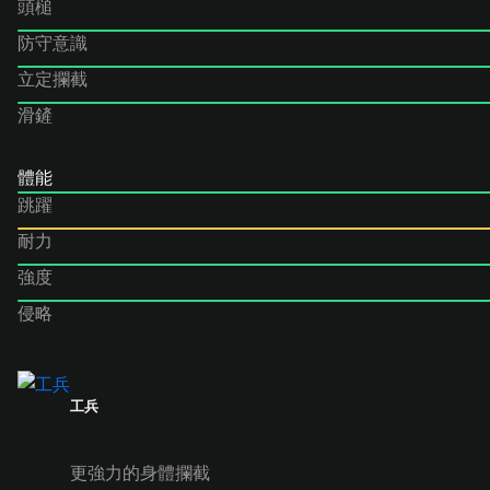
頭槌
防守意識
立定攔截
滑鏟
體能
跳躍
耐力
強度
侵略
工兵
更強力的身體攔截