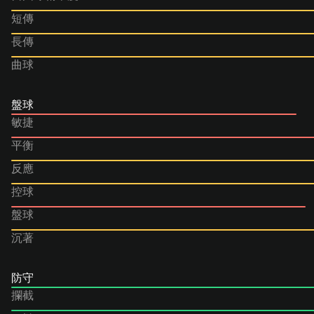
短傳
長傳
曲球
盤球
敏捷
平衡
反應
控球
盤球
沉著
防守
攔截