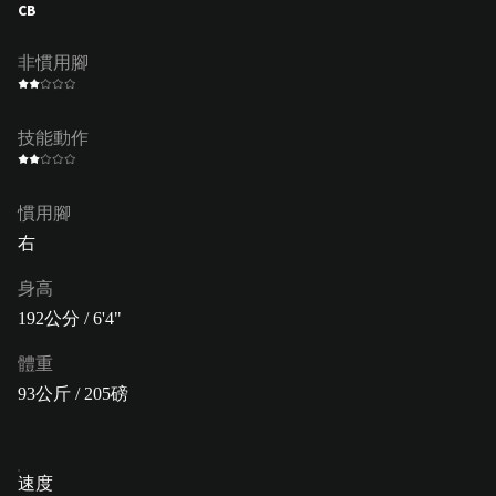
CB
非慣用腳
技能動作
慣用腳
右
身高
192公分 / 6'4"
體重
93公斤 / 205磅
速度