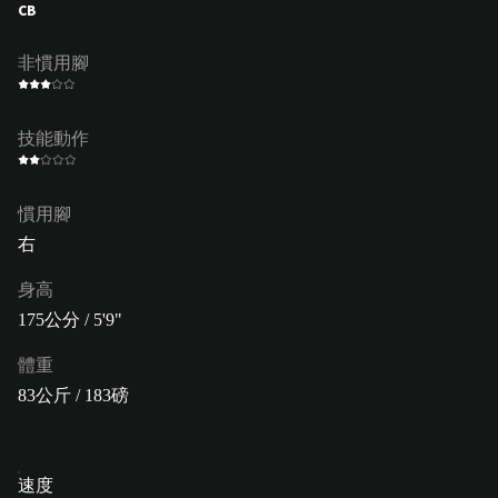
CB
非慣用腳
技能動作
慣用腳
右
身高
175公分 / 5'9"
體重
83公斤 / 183磅
速度