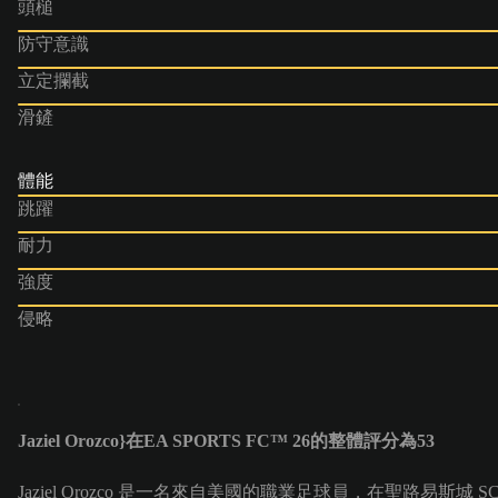
頭槌
防守意識
立定攔截
滑鏟
體能
跳躍
耐力
強度
侵略
Jaziel Orozco}在EA SPORTS FC™ 26的整體評分為53
Jaziel Orozco 是一名來自美國的職業足球員，在聖路易斯城 SC隊擔