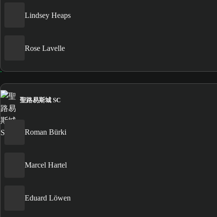
Lindsey Heaps
Rose Lavelle
聖路易斯城 SC
Roman Bürki
Marcel Hartel
Eduard Löwen