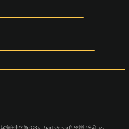
任中後衛 (CB)。Jaziel Orozco 的整體評分為 53。