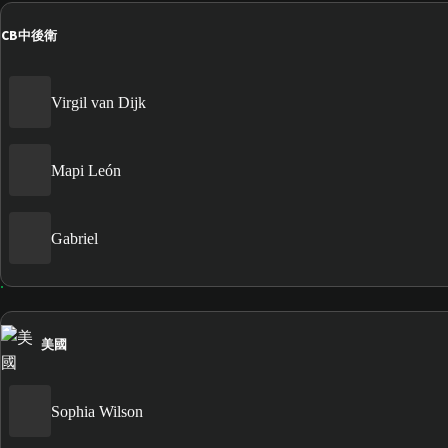
CB
中後衛
Virgil van Dijk
Mapi León
Gabriel
美國
Sophia Wilson