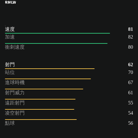
RM
LW
速度
81
加速
82
衝刺速度
80
射門
62
站位
70
進球時機
67
射門威力
61
遠距射門
55
凌空射門
54
點球
56