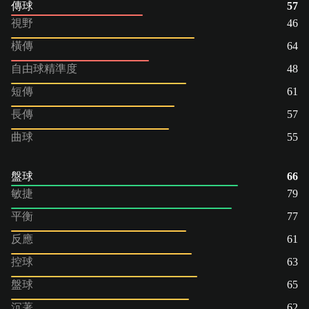
傳球
57
視野
46
橫傳
64
自由球精準度
48
短傳
61
長傳
57
曲球
55
盤球
66
敏捷
79
平衡
77
反應
61
控球
63
盤球
65
沉著
62