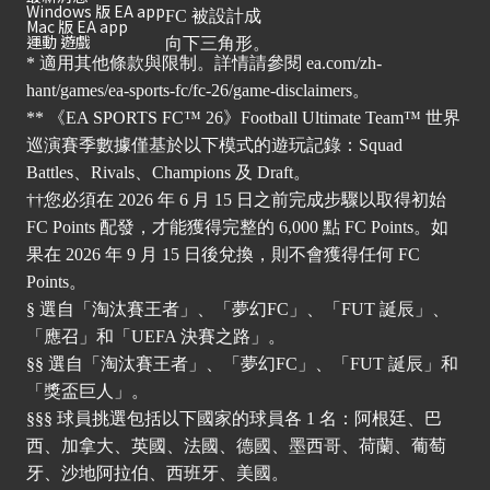
Windows 版 EA app
Mac 版 EA app
運動 遊戲
* 適用其他條款與限制。詳情請參閱
ea.com/zh-
hant/games/ea-sports-fc/fc-26/game-disclaimers
。
** 《EA SPORTS FC™ 26》Football Ultimate Team™ 世界
巡演賽季數據僅基於以下模式的遊玩記錄：Squad
Battles、Rivals、Champions 及 Draft。
††您必須在 2026 年 6 月 15 日之前完成步驟以取得初始
FC Points 配發，才能獲得完整的 6,000 點 FC Points。如
果在 2026 年 9 月 15 日後兌換，則不會獲得任何 FC
Points。
§ 選自「淘汰賽王者」、「夢幻FC」、「FUT 誕辰」、
「應召」和「UEFA 決賽之路」。
§§ 選自「淘汰賽王者」、「夢幻FC」、「FUT 誕辰」和
「獎盃巨人」。
§§§ 球員挑選包括以下國家的球員各 1 名：阿根廷、巴
西、加拿大、英國、法國、德國、墨西哥、荷蘭、葡萄
牙、沙地阿拉伯、西班牙、美國。