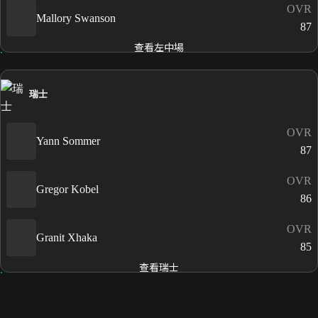
OVR
Mallory Swanson
87
查看左中場
瑞士
OVR
Yann Sommer
87
OVR
Gregor Kobel
86
OVR
Granit Xhaka
85
查看瑞士