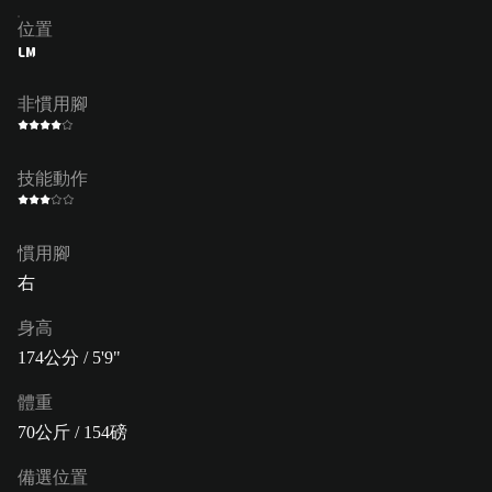
位置
LM
非慣用腳
技能動作
慣用腳
右
身高
174公分 / 5'9"
體重
70公斤 / 154磅
備選位置