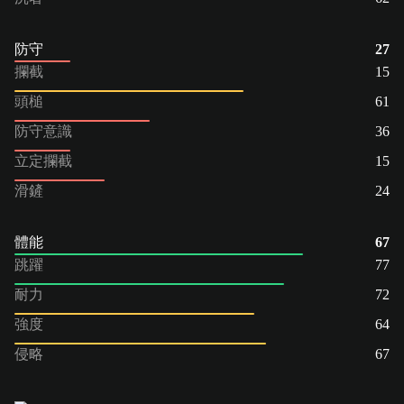
防守
27
攔截
15
頭槌
61
防守意識
36
立定攔截
15
滑鏟
24
體能
67
跳躍
77
耐力
72
強度
64
侵略
67