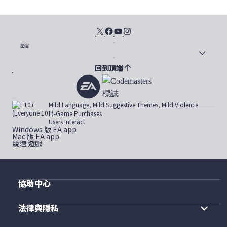
語言
回到頂端
Mild Language, Mild Suggestive Themes, Mild Violence
In-Game Purchases
Users Interact
Windows 版 EA app
Mac 版 EA app
競速 遊戲
協助中心
法律與隱私