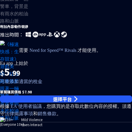
附加內容
動作
競速
推出時間：
需要
Need for Speed™ Rivals
才能使用。
Ea app 上始於
5
$
.99
可能添加適當的稅金
單獨購買價格 $7.98
選擇平台
根據
EA 使用者協議
，您購買的是存取此數位內容的授權。須遵
守
法律揭露事項
和
銷售條款
。
Mild Violence
Users Interact