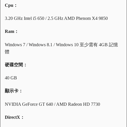
Cpu：
3.20 GHz Intel i5 650 / 2.5 GHz AMD Phenom X4 9850
Ram：
Windows 7 / Windows 8.1 / Windows 10 至少需有 4GB 記憶
體
硬碟空間：
40 GB
顯示卡：
NVIDIA GeForce GT 640 / AMD Radeon HD 7730
DirectX：