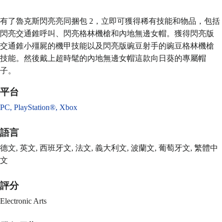
有了魯克斯閃亮亮同捆包 2，立即可獲得稀有技能和物品，包括
閃亮交通錐呼叫、閃亮格林機槍和內地無邊女帽。獲得閃亮版
交通錐小殭屍的機甲技能以及閃亮版豌豆射手的豌豆格林機槍
技能。然後戴上超時髦的內地無邊女帽這款向日葵的專屬帽
子。
平台
PC,
PlayStation®,
Xbox
語言
德文, 英文, 西班牙文, 法文, 義大利文, 波蘭文, 葡萄牙文, 繁體中
文
評分
Electronic Arts