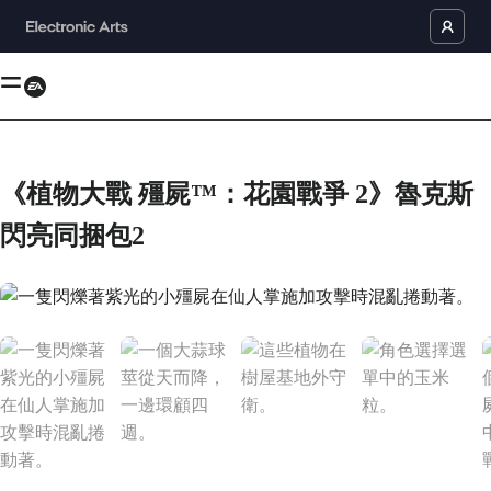
《植物大戰 殭屍™：花園戰爭 2》魯克斯
閃亮同捆包2
一隻閃爍著紫光的小殭屍在仙人掌施加攻擊時混亂捲動著。現在