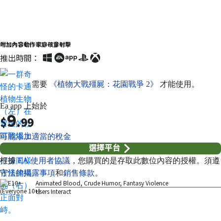
附加內容
動作
家庭
孩童
射擊
推出時間：
需要
《植物大戰殭屍：花園戰爭 2》
才能使用。
Ea app 上始於
9
$
.99
可能添加適當的稅金
選擇平台
根據
EA 使用者協議
，您購買的是存取此數位內容的授權。須遵
守
法律揭露事項
和
銷售條款
。
Animated Blood, Crude Humor, Fantasy Violence
Users Interact