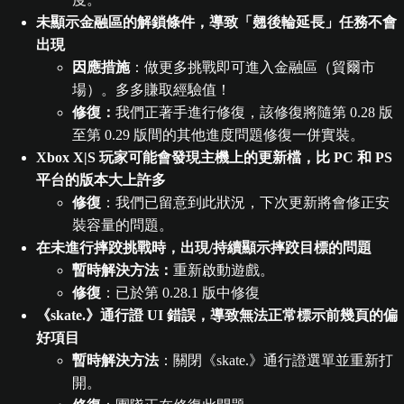
未顯示金融區的解鎖條件，導致「翹後輪延長」任務不會
出現
因應措施
：做更多挑戰即可進入金融區（貿爾市
場）。多多賺取經驗值！
修復：
我們正著手進行修復，該修復將隨第 0.28 版
至第 0.29 版間的其他進度問題修復一併實裝。
Xbox X|S 玩家可能會發現主機上的更新檔，比 PC 和 PS
平台的版本大上許多
修復
：我們已留意到此狀況，下次更新將會修正安
裝容量的問題。
在未進行摔跤挑戰時，出現/持續顯示摔跤目標的問題
暫時解決方法：
重新啟動遊戲。
修復
：已於第 0.28.1 版中修復
《skate.》通行證 UI 錯誤，導致無法正常標示前幾頁的偏
好項目
暫時解決方法
：關閉《skate.》通行證選單並重新打
開。