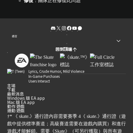
修復
：團隊正在修復此問題
語言
回到頂端
Lyrics, Crude Humor, Mild Violence
In-Game Purchases
Users Interact
主場
下載
最新消息
Windows 版 EA app
Mac 版 EA app
動作 遊戲
運動 遊戲
†*
《 skate.》通行證內容需要賽季 4《 skate.》通行證（遊
戲中提供標準賽道；高級賽道需要在遊戲內購買）和進行
遊戲才能解鎖。需要《Skate》（可另行獲取）與所有遊