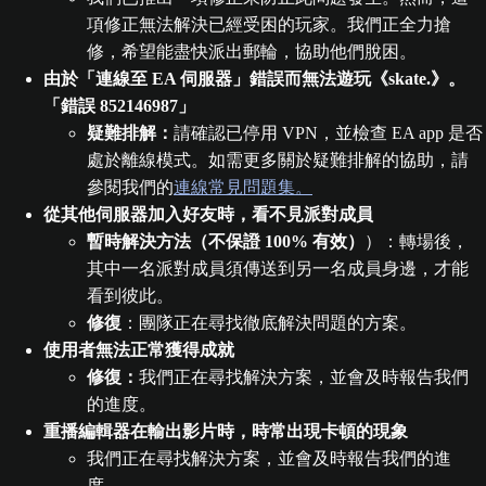
項修正無法解決已經受困的玩家。我們正全力搶
修，希望能盡快派出郵輪，協助他們脫困。
由於「連線至 EA 伺服器」錯誤而無法遊玩《skate.》。
「錯誤 852146987」
疑難排解：
請確認已停用 VPN，並檢查 EA app 是否
處於離線模式。如需更多關於疑難排解的協助，請
參閱我們的
連線常見問題集。
從其他伺服器加入好友時，看不見派對成員
暫時解決方法（不保證 100% 有效）
）：轉場後，
其中一名派對成員須傳送到另一名成員身邊，才能
看到彼此。
修復
：團隊正在尋找徹底解決問題的方案。
使用者無法正常獲得成就
修復：
我們正在尋找解決方案，並會及時報告我們
的進度。
重播編輯器在輸出影片時，時常出現卡頓的現象
我們正在尋找解決方案，並會及時報告我們的進
度。