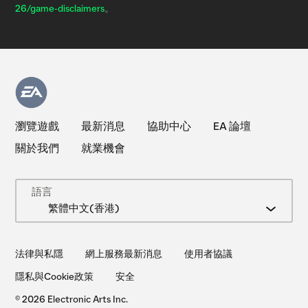
26/game-disclaimers
。