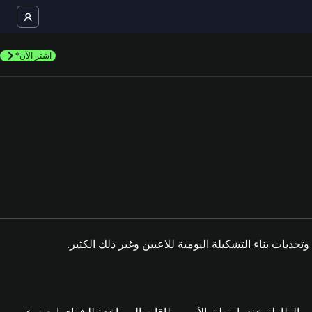
اشترِ الآن*