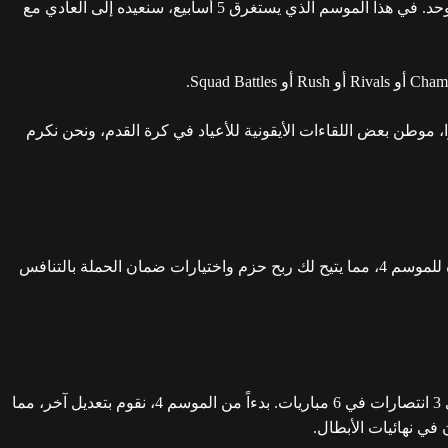
ينطلق الموسم 4 رسمياً في الأسبوع الثاني من بطاقات المساعدة للشتاء يوم الخميس 26 ديسمبر 2024 الساعة 8 صباحاً بالتوقيت العالمي الموحد. في هذا الموسم الذي يستغرق 5 أسابيع، سنعيده إلى العادي مع
 المرة، سنتوجه إلى إنجلترا، موطن بعض اللقاءات الأيقونية للأعياد في كرة القدم، ونحن نكرم
نحن متحمسون في هذا الموسم لإدخال تغييرات على مكافآت الأبطال و Rivals و Squad Battles. ستحل هذه التحديثات محل برنامج نمط الإجادة للموسم 4، مما يتيح لك ربح حزم واختيارات ضمان الحملة بالتنافس
لقد استمعنا إلى ملاحظاتكم حول صعوبة التأهل لنهائيات الأبطال. قمنا في الموسم 3 بتعديل شرط الحصول على 3 انتصارات في 5 مباريات إلى 3 انتصارات في 6 مباريات. بدءاً من الموسم 4، نقوم بتعديل آخر، مما