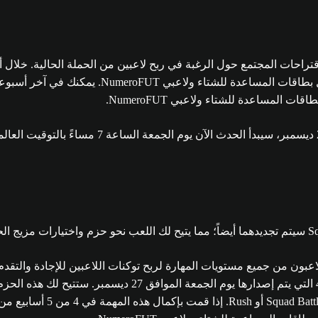
النشطة من خلال الحزم، بما في ذلك بطاقات المساع
لمساعدة للشتاء ولاعبي NumeroFUT.
لاعبون من جميع مستويات المهارة لربح توكنات اللاعبين للإجادة والتق
للعب الموسم 4 ومجموعات المهام الإكمالية الأسبوعية للعب المو