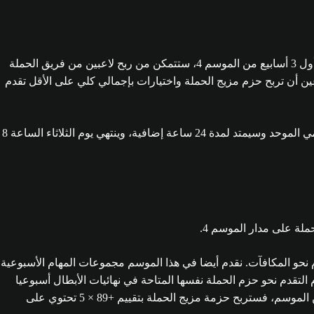
نقوم أيضا بإجراء تغييرات على المكافآت في نهائيات الأبطال بناءً على اقتراحات المجتمع حول الرغبة في ربح لاعبين من الحملة الحالية. خلال أول 3 أسابيع من الموسم 4، ستتمكن من ربح لاعبين من فريق الحملة
دة للشتاء وأبطال بطاقات المساعدة للشتاء ولاعبي NumeroFUT. يمكنك في آخر أسبوعين أن تربح حزم مزيج الحملة واختيارات بإجمالي كلي على الأقل تقدم
لاستيعاب هذه التغييرات، بدءاً من أول نهائيات الأبطال للموسم 4 في 27 ديسمبر، سيبدأ الحدث الآن يوم الجمعة الساعة 7 مساءً بالتوقيت العالمي الموحد وسيمتد لمدة 24 ساعة إضافية، وينتهي يوم الثلاثاء الساعة 8
دم نحو المكافآت. نقدم أيضا في هذا الموسم مجموعات المهام الأسبوعية
سم 4 التي يتم إصدارها يوم الجمعة الموافق 27 ديسمبر. ستتيح لك هذه الحزم التقدم نحو حزم الحملة نفسها المتاحة في نهائيات الأبطال أسبوعيا
بتسجيل الأهداف في مباريات منفصلة في Rivals أو Champs، وكذلك Squad Battles أو Rush. إذا قمت بإكمال هذه المهمة في 4 من 5 أسابيع من الموسم، فستربح حزمة مزيج الحملة بتقييم +89 × 5 تحتوي على