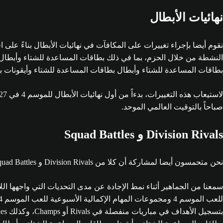
نهائيات الأبطال
بطاقات المساعدة للشتاء وأبطال بطاقات المساعدة للشتاء وأيقونات بطاقات ا
صباحاً بالتوقيت العالمي الموحد.
Division Rivals و Squad Battles
نحن متحمسون أيضا لمشاركة أن كلا من Division Rivals و Squad Battles سيتم تجديدهما أيضاً؛ مما يتيح لك اللعب نحو حزم واختيارات مزيج الحملة على مدار الموسم 4.
سمعنا من الجماهير أثناء نمط الإجادة عن مدى التحديات التي واجهها ال