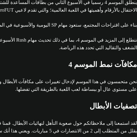
الاحتفال بالأرقام وأهميتها في اللعبة العالمية؛ والتي تقدم لاعبي NumeroFUT في سلم الموسم قبل إصدار الحملة الرسمية في شهر يناير.
بناء على اقتراحات المجتمع، ستعود مهام SP اليومية والأسبوعية في الموسم 4، مما يوفر فرصا ثابتة للتقدم في نمط من اختيارك سواء كان Champs أو Rivals أو Rush أو Squad Battles.
نتطلع إلى ال
الشغف والتقاليد التي تحدد هذه الرياضة.
مكافآت نمط الموسم 4
على مستوى عال أو ببساطة لعب اللعبة بالطريقة التي تفضلها.
تصفيات الأبطال
يقلل من المتطلب إلى 2 من الانتصارات في 5 مباريات. ويعني هذا أنك ستحتاج الآن إلى معدل فوز بنسبة 40% في تصفيات الأبطال لتأمين مكان في نهائيات الأبطال.