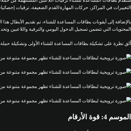
التغييرات في المراكز، حركات المهارة/القدم الضعيفة، ترقيات إحصائيات 99، أسلوب اللعب أو حتى تعيينات الدور+ و 
المحتويات التي تتضمن تسجيل الدخول اليومي والترقية واللاعبين وتحدي BCs
ألق نظرة على تشكيلة بطاقات المساعدة للشتاء الأولى وتشكيلة حملة 
الموسم 4: قوة الأرقام