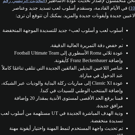
نحن متحمسون لإصدار تحديث عودة الأساطير (
التحديث الرئيسي رقم
10
) في الأيام القادمة، وسنقدم أسلوب لعب تسديد جديد وعناصر
لاعبين جديدة وأيقونات جديدة والمزيد. يمكنك أن تتوقع أن ترى:
أسلوب لعب و أسلوب لعب+ جديد للتسديدة الموجهة المنخفضة
.
تم خفض دقة التمريرة العالية الدقيقة.
عودة ثلاثي Roma الأسطوري إلى Football Ultimate Team
وإضافة Franz Beckenbauer كأيقونة.
عناصر اللاعبين البديلين الفائقين الجديدة التي تتلقى تناغمًا كاملاً
عند الدخول في مباراة.
عودة Classic XI إلى مباريات ركلة البداية والوديات عبر الشبكة،
وإضافة المنتخب الوطني للسيدات في كندا.
قمنا برفع الحد الأقصى لمستوى الأندية بمقدار 20 وإضافة
مرافق جديدة.
ودية الهدف المباشرة الجديدة في UT مستلهمة من أسلوب لعب
تسديدة منخفضة.
تم تحديث واجهة المستخدم لنمط المهنة واختيار أيقونة مهنة