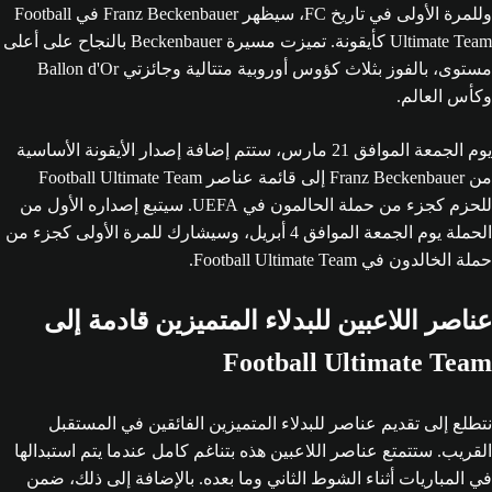
وللمرة الأولى في تاريخ FC، سيظهر Franz Beckenbauer في Football
Ultimate Team كأيقونة. تميزت مسيرة Beckenbauer بالنجاح على أعلى
مستوى، بالفوز بثلاث كؤوس أوروبية متتالية وجائزتي Ballon d'Or
وكأس العالم.
يوم الجمعة الموافق 21 مارس، ستتم إضافة إصدار الأيقونة الأساسية
من Franz Beckenbauer إلى قائمة عناصر Football Ultimate Team
للحزم كجزء من حملة الحالمون في UEFA. سيتبع إصداره الأول من
الحملة يوم الجمعة الموافق 4 أبريل، وسيشارك للمرة الأولى كجزء من
حملة الخالدون في Football Ultimate Team.
عناصر اللاعبين للبدلاء المتميزين قادمة إلى
Football Ultimate Team
نتطلع إلى تقديم عناصر للبدلاء المتميزين الفائقين في المستقبل
القريب. ستتمتع عناصر اللاعبين هذه بتناغم كامل عندما يتم استبدالها
في المباريات أثناء الشوط الثاني وما بعده. بالإضافة إلى ذلك، ضمن