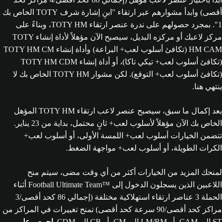
أقصى) وابدأ مشوارهم عبر ارتقاء "ابنِ إشارة شرف TOTY الخاص بك
1". بمجرد حصولهم على ندرة عنصر ارتقاء TOTY HM‏، وبناءً على
مركز لاعبك أو مركزه البديل، سيصبح الآن مؤهلاً لأداة إنشاء TOTY
HM CAM (تكافئ أسلوب لعب+ البراعة) وأداة إنشاء TOTY HM CM
(تكافئ أسلوب لعب+ تيكي تاكا)، أو أداة إنشاء TOTY HM CDM
(تكافئ أسلوب لعب+ التوقع). لكن مشوار TOTY HM‏ الخاص بك لا
ينتهي هنا.
بعد إكمال ما سبق، سيصبح عنصر لاعب ارتقاء TOTY HM‏ المؤهل
الخاص بك الآن مؤهلاً لأسلوب لعب+ ثانٍ محتمل، بداية من 23 يناير.
تتضمن الخيارات أسلوب لعب+ اللمسة الأولى، أو أسلوب لعب+
الكرات الطويلة، أو أسلوب لعب+ مواجهة الضغط.
لمنحك المزيد من الخيارات أكثر من أي وقت مضى، سيتم منح
اللاعبين الذين يسجلون الدخول إلى Football Ultimate Team™‎ أثناء
الحملة 3 عناصر ارتقاء استهلاكية مختلفة (إجمالي 86 كحد أقصى/3
مراكز كحد أقصى/90 سرعة كحد أقصى) تمنح تغييرات في المراكز من
ST إلى CAM، أو LM/RM إلى CM، أو CB إلى CDM.
احرص على