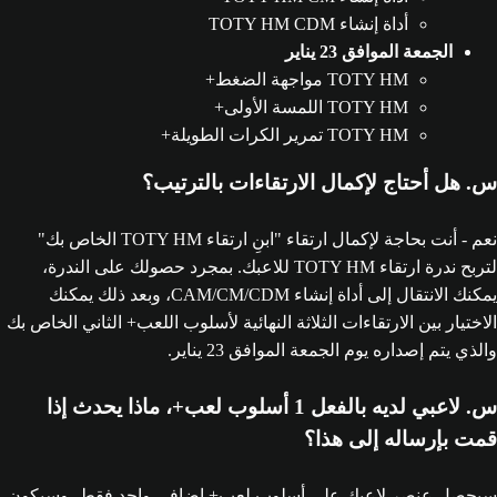
أداة إنشاء TOTY HM CDM
الجمعة الموافق 23 يناير
TOTY HM‏ مواجهة الضغط+
TOTY HM‏ اللمسة الأولى+
TOTY HM‏ تمرير الكرات الطويلة+
س. هل أحتاج لإكمال الارتقاءات بالترتيب؟
نعم - أنت بحاجة لإكمال ارتقاء "ابنِ ارتقاء TOTY HM‏ الخاص بك"
لتربح ندرة ارتقاء TOTY HM‏ للاعبك. بمجرد حصولك على الندرة،
يمكنك الانتقال إلى أداة إنشاء CAM/CM/CDM، وبعد ذلك يمكنك
الاختيار بين الارتقاءات الثلاثة النهائية لأسلوب اللعب+ الثاني الخاص بك
والذي يتم إصداره يوم الجمعة الموافق 23 يناير.
س. لاعبي لديه بالفعل 1 أسلوب لعب+، ماذا يحدث إذا
قمت بإرساله إلى هذا؟
سيحصل عنصر لاعبك على أسلوب لعب+ إضافي واحد فقط، وسيكون