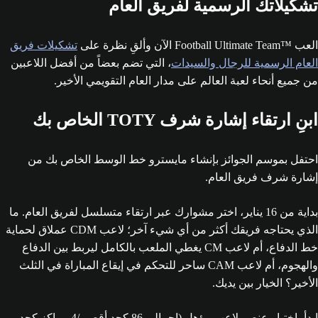
تشكيلاتك الرسمية لفريق العام
العب Football Ultimate Team™‎ الآن وألقِ نظرة على
تشكيلات فريق
العام الرسمية للرجال والسيدات
، التي تضم بعضاً من أفضل اللاعبين
من جميع أنحاء لعبة العالم على مدار العام التقويمي الأخير.
ابنِ ارتقاء إشارة شرف TOTY الخاص بك
احتفل بموسم الجوائز بإنشاء مايسترو خط الوسط الخاص بك من
إشارة شرف فريق العام.
بداية من 16 يناير، اختر مشوارك عبر ارتقاء متسلسل لفريق العام. ما
الذي يحتاجه فريقك أكثر من أي شيء آخر؛ لاعب CDM عملاق لحماية
خط الدفاع، أم لاعب CM يغطي الملعب بالكامل ليربط بين الدفاع
والهجوم، أم لاعب CAM ساحر للتحكم في إيقاع المباراة في الثلث
الأخير؟ الخيار بين يديك.
ابدأ باختيار عنصر لاعب مؤهل (إجمالي 86 كحد أقصى/4 مراكز كحد