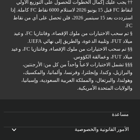
†† يجب عليك إكمال الخطوات للحصول على التوزيع الأولي
لنقاط FC قبل 15 يونيو 2026 لاستلام 6000 نقاط FC كاملة. إذا
استرددت بعد 15 سبتمبر 2026، فلن تحصل على أي من نقاط
FC.
§ تم سحب الاختيارات من ملوك الإقصاء، وفانتازيا FC، وعيد
ميلاد FUT، وتلبية الدعوة، والطريق إلى نهائي UEFA.
§§ تم سحب الاختيارات من ملوك الإقصاء، وفانتازيا FC، وعيد
ميلاد FUT، وعمالقة الكؤوس.
§§§ تشمل الاختيارات لاعباً واحداً من كل من: الأرجنتين،
والبرازيل، وكندا، وإنجلترا، وفرنسا، وألمانيا، والمكسيك،
وهولندا، والبرتغال، والمملكة العربية السعودية، وإسبانيا،
والولايات المتحدة الأمريكية.
مساعدة
الأمور القانونية والخصوصية