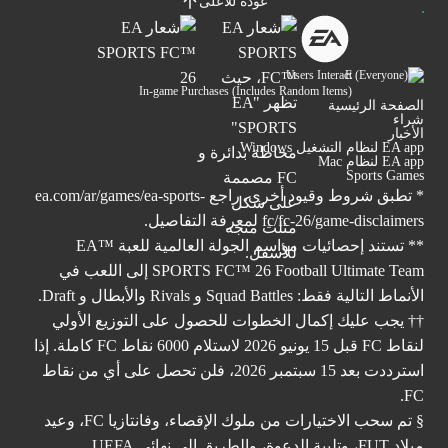
عودة للأعلى
Users Interact
In-game Purchases (Includes Random Items)
الصفحة الرئيسية
شراء
الأخبار
EA app لنظام التشغيل Windows
EA app لنظام Mac
Sports Games
* تطبق شروط وقيود أخرى. راجع
ea.com/ar/games/ea-sports-
fc/fc-26/game-disclaimers
لمعرفة التفاصيل.
** تستند إحصائيات مواسم الجولة العالمية للعبة ™EA
SPORTS FC™ 26 Football Ultimate Team إلى اللعب في
الأنماط التالية فقط: Squad Battles و Rivals والأبطال و Draft.
†† يجب عليك إكمال الخطوات للحصول على التوزيع الأولي
لنقاط FC قبل 15 يونيو 2026 لاستلام 6000 نقاط FC كاملة. إذا
استرددت بعد 15 سبتمبر 2026، فلن تحصل على أي من نقاط
FC.
§ تم سحب الاختيارات من ملوك الإقصاء، وفانتازيا FC، وعيد
ميلاد FUT، وتلبية الدعوة، والطريق إلى نهائي UEFA.