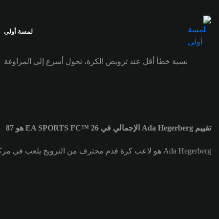
لمسة أولى
نسبة خطأ أقل عند ترويض الكرة، تحول أسرع إلى المراوغة
تقييم Ada Hegerberg الإجمالي في EA SPORTS FC™ 26 هو 87
Ada Hegerberg هو لاعب كرة قدم محترف من النرويج يلعب في مركز هداف (ST) لصالح فريق OL Lyonnes. تقييم Ada Hegerberg الإجمالي هو 87.