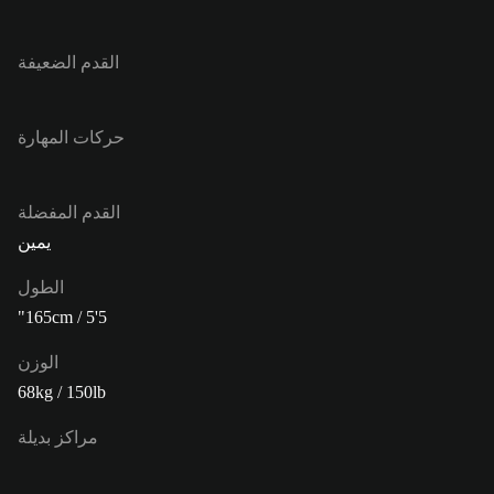
القدم الضعيفة
حركات المهارة
القدم المفضلة
يمين
الطول
165cm / 5'5"
الوزن
68kg / 150lb
مراكز بديلة