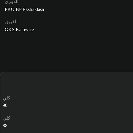
الدوري
PKO BP Ekstraklasa
الفريق
GKS Katowice
كلي
90
كلي
88