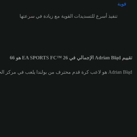
تنفيذ أسرع للتسديدات القوية مع زيادة في سرعتها
تقييم Adrian Błąd الإجمالي في EA SPORTS FC™ 26 هو 66
Adrian Błąd هو لاعب كرة قدم محترف من بولندا يلعب في مركز الجناح الأيمن (RW) لصالح فريق GKS Katowice. تقييم Adrian Błąd الإجمالي هو 66.