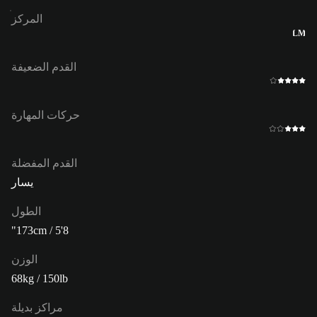
المركز
LM
القدم الضعيفة
حركات المهارة
القدم المفضلة
يسار
الطول
173cm / 5'8"
الوزن
68kg / 150lb
مراكز بديلة