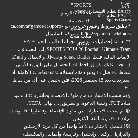
شراء
الأخبار
EA app لنظام التشغيل Windows
EA app لنظام Mac
Sports Games
* تطبق شروط وقيود أخرى. راجع
ea.com/ar/games/ea-sports-
fc/fc-26/game-disclaimers
لمعرفة التفاصيل.
** تستند إحصائيات مواسم الجولة العالمية للعبة ™EA
SPORTS FC™ 26 Football Ultimate Team إلى اللعب في
الأنماط التالية فقط: Squad Battles و Rivals والأبطال و Draft.
†† يجب عليك إكمال الخطوات للحصول على التوزيع الأولي
لنقاط FC قبل 15 يونيو 2026 لاستلام 6000 نقاط FC كاملة. إذا
استرددت بعد 15 سبتمبر 2026، فلن تحصل على أي من نقاط
FC.
§ تم سحب الاختيارات من ملوك الإقصاء، وفانتازيا FC، وعيد
ميلاد FUT، وتلبية الدعوة، والطريق إلى نهائي UEFA.
§§ تم سحب الاختيارات من ملوك الإقصاء، وفانتازيا FC، وعيد
ميلاد FUT، وعمالقة الكؤوس.
§§§ تشمل الاختيارات لاعباً واحداً من كل من: الأرجنتين،
والبرازيل، وكندا، وإنجلترا، وفرنسا، وألمانيا، والمكسيك،