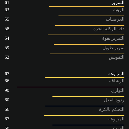
التمرير
61
الرؤية
63
العرضيات
55
دقة الركلة الحرة
58
التمرير بقوة
64
تمرير طويل
59
التقويس
62
المراوغة
67
الرشاقة
66
التوازن
90
ردود الفعل
60
التحكم بالكرة
66
المراوغة
67
الهدوء
60