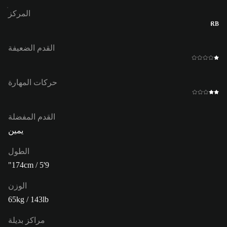
المركز
RB
القدم الضعيفة
حركات المهارة
القدم المفضلة
يمين
الطول
174cm / 5'9"
الوزن
65kg / 143lb
مراكز بديلة