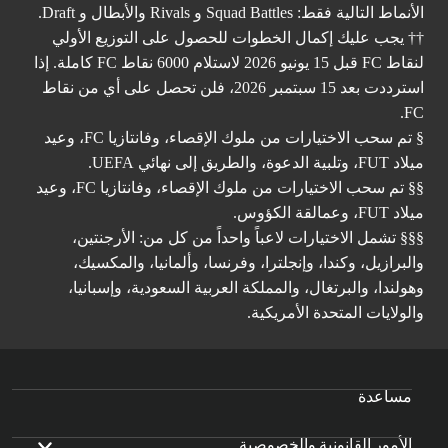
الأنماط التالية فقط: Squad Battles و Rivals والأبطال و Draft.
†† يجب عليك إكمال الخطوات للحصول على التوزيع الأولي
لنقاط FC قبل 15 يونيو 2026 لاستلام 6000 نقاط FC كاملة. إذا
استرددت بعد 15 سبتمبر 2026، فلن تحصل على أي من نقاط
FC.
§ تم سحب الاختيارات من ملوك الإقصاء، وفانتازيا FC، وعيد
ميلاد FUT، وتلبية الدعوة، والطريق إلى نهائي UEFA.
§§ تم سحب الاختيارات من ملوك الإقصاء، وفانتازيا FC، وعيد
ميلاد FUT، وعمالقة الكؤوس.
§§§ تشمل الاختيارات لاعباً واحداً من كل من: الأرجنتين،
والبرازيل، وكندا، وإنجلترا، وفرنسا، وألمانيا، والمكسيك،
وهولندا، والبرتغال، والمملكة العربية السعودية، وإسبانيا،
والولايات المتحدة الأمريكية.
مساعدة
الأمور القانونية والخصوصية