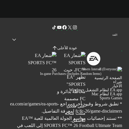
اللغة
عودة للأعلى
Users Interact
In-game Purchases (Includes Random Items)
الصفحة الرئيسية
شراء
الأخبار
EA app لنظام التشغيل Windows
EA app لنظام Mac
Sports Games
* تطبق شروط وقيود أخرى. راجع
ea.com/ar/games/ea-sports-
fc/fc-26/game-disclaimers
لمعرفة التفاصيل.
** تستند إحصائيات مواسم الجولة العالمية للعبة ™EA
SPORTS FC™ 26 Football Ultimate Team إلى اللعب في