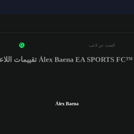
Álex Baena EA SPORTS FC تقييمات اللاعب
أدخل 3 أحرف أو أرقام على الأقل
Álex Baena