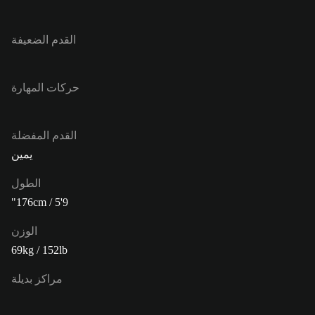
القدم الضعيفة
حركات المهارة
القدم المفضلة
يمين
الطول
176cm / 5'9"
الوزن
69kg / 152lb
مراكز بديلة