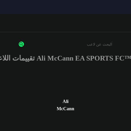
Ali McCann EA SPORTS FC تقييمات اللاعب
أدخل 3 أحرف أو أرقام على الأقل
Ali
McCann