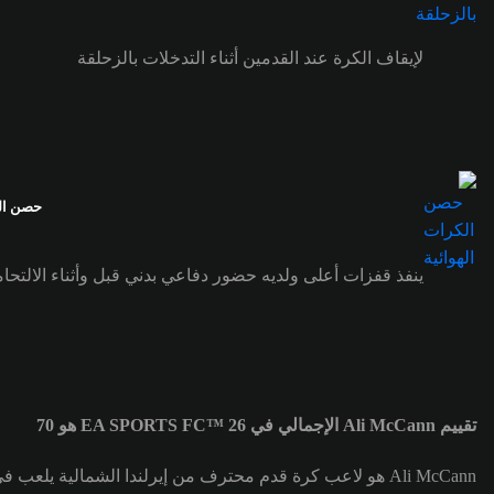
لإيقاف الكرة عند القدمين أثناء التدخلات بالزحلقة
حصن الك
ينفذ قفزات أعلى ولديه حضور دفاعي بدني قبل وأثناء الالتحام
تقييم Ali McCann الإجمالي في EA SPORTS FC™ 26 هو 70
Ali McCann هو لاعب كرة قدم محترف من إيرلندا الشمالية يلعب في مركز لاعب خط وسط مركزي (CM) لصالح فريق Preston. تقييم Ali McCann الإجمالي هو 70.