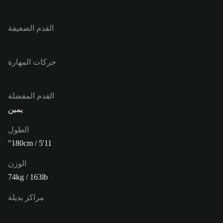
القدم الضعيفة
حركات المهارة
القدم المفضلة
يمين
الطول
180cm / 5'11"
الوزن
74kg / 163lb
مراكز بديلة