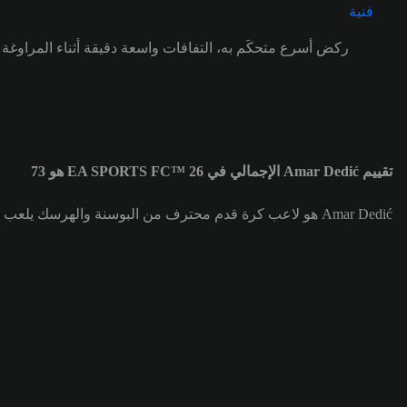
ركض أسرع متحكَم به، التفافات واسعة دقيقة أثناء المراوغة
تقييم Amar Dedić الإجمالي في EA SPORTS FC™ 26 هو 73
Amar Dedić هو لاعب كرة قدم محترف من البوسنة والهرسك يلعب في مركز ظهير أيمن (RB) لصالح فريق SL Benfica. تقييم Amar Dedić الإجمالي هو 73.