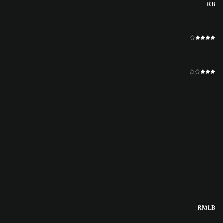
RB
RM
LB