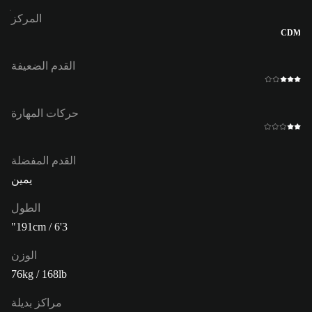
المركز
CDM
القدم الضعيفة
حركات المهارة
القدم المفضلة
يمين
الطول
191cm / 6'3"
الوزن
76kg / 168lb
مراكز بديلة