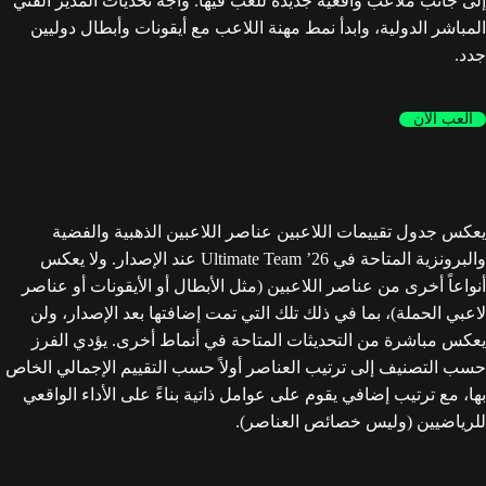
إلى جانب ملاعب واقعية جديدة للعب فيها. واجه تحديات المدير الفني
المباشر الدولية، وابدأ نمط مهنة اللاعب مع أيقونات وأبطال دوليين
جدد.
العب الآن
يعكس جدول تقييمات اللاعبين عناصر اللاعبين الذهبية والفضية
والبرونزية المتاحة في Ultimate Team ’26 عند الإصدار. ولا يعكس
أنواعاً أخرى من عناصر اللاعبين (مثل الأبطال أو الأيقونات أو عناصر
لاعبي الحملة)، بما في ذلك تلك التي تمت إضافتها بعد الإصدار، ولن
يعكس مباشرة من التحديثات المتاحة في أنماط أخرى. يؤدي الفرز
حسب التصنيف إلى ترتيب العناصر أولاً حسب التقييم الإجمالي الخاص
بها، مع ترتيب إضافي يقوم على عوامل ذاتية بناءً على الأداء الواقعي
للرياضيين (وليس خصائص العناصر).