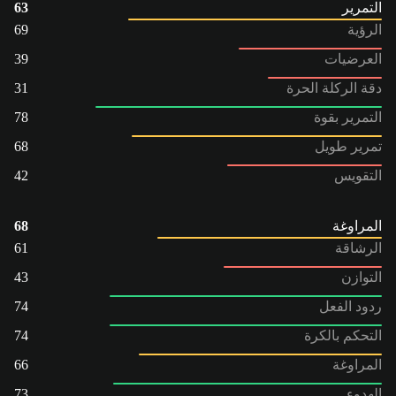
التمرير
63
الرؤية
69
العرضيات
39
دقة الركلة الحرة
31
التمرير بقوة
78
تمرير طويل
68
التقويس
42
المراوغة
68
الرشاقة
61
التوازن
43
ردود الفعل
74
التحكم بالكرة
74
المراوغة
66
الهدوء
73