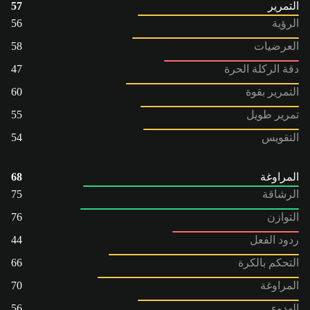
التمرير
57
الرؤية
56
العرضيات
58
دقة الركلة الحرة
47
التمرير بقوة
60
تمرير طويل
55
التقويس
54
المراوغة
68
الرشاقة
75
التوازن
76
ردود الفعل
44
التحكم بالكرة
66
المراوغة
70
الهدوء
56