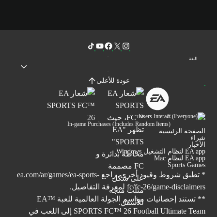
اللغة
عودة للأعلى
Users Interact
In-game Purchases (Includes Random Items)
الصفحة الرئيسية
شراء
الأخبار
EA app لنظام التشغيل Windows
EA app لنظام Mac
Sports Games
* تطبق شروط وقيود أخرى. راجع
ea.com/ar/games/ea-sports-
fc/fc-26/game-disclaimers
لمعرفة التفاصيل.
** تستند إحصائيات مواسم الجولة العالمية للعبة ™EA
SPORTS FC™ 26 Football Ultimate Team إلى اللعب في