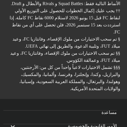
الأنماط التالية فقط: Squad Battles و Rivals والأبطال و Draft.
†† يجب عليك إكمال الخطوات للحصول على التوزيع الأولي
لنقاط FC قبل 15 يونيو 2026 لاستلام 6000 نقاط FC كاملة. إذا
استرددت بعد 15 سبتمبر 2026، فلن تحصل على أي من نقاط
FC.
§ تم سحب الاختيارات من ملوك الإقصاء، وفانتازيا FC، وعيد
ميلاد FUT، وتلبية الدعوة، والطريق إلى نهائي UEFA.
§§ تم سحب الاختيارات من ملوك الإقصاء، وفانتازيا FC، وعيد
ميلاد FUT، وعمالقة الكؤوس.
§§§ تشمل الاختيارات لاعباً واحداً من كل من: الأرجنتين،
والبرازيل، وكندا، وإنجلترا، وفرنسا، وألمانيا، والمكسيك،
وهولندا، والبرتغال، والمملكة العربية السعودية، وإسبانيا،
والولايات المتحدة الأمريكية.
مساعدة
الأمور القانونية والخصوصية