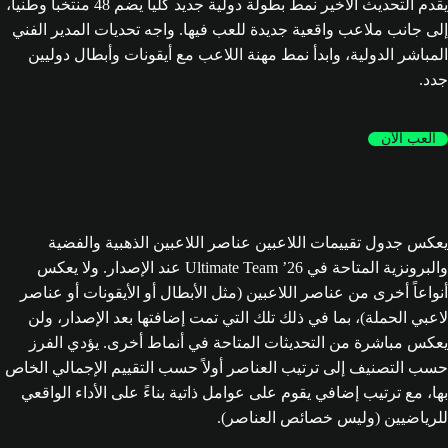
يقدم التحديث الأخير نمط بطولة دولية جديد كلياً يضم 48 منتخباً وطنياً،
إلى جانب ملاعب واقعية جديدة للعب فيها. واجه تحديات المدير الفني
المباشر الدولية، وابدأ نمط مهنة اللاعب مع أيقونات وأبطال دوليين
جدد.
العب الآن
يعكس جدول تقييمات اللاعبين عناصر اللاعبين الذهبية والفضية
والبرونزية المتاحة في Ultimate Team ’26 عند الإصدار. ولا يعكس
أنواعاً أخرى من عناصر اللاعبين (مثل الأبطال أو الأيقونات أو عناصر
لاعبي الحملة)، بما في ذلك تلك التي تمت إضافتها بعد الإصدار، ولن
يعكس مباشرة من التحديثات المتاحة في أنماط أخرى. يؤدي الفرز
حسب التصنيف إلى ترتيب العناصر أولاً حسب التقييم الإجمالي الخاص
بها، مع ترتيب إضافي يقوم على عوامل ذاتية بناءً على الأداء الواقعي
للرياضيين (وليس خصائص العناصر).