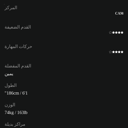
المركز
CAM
القدم الضعيفة
حركات المهارة
القدم المفضلة
يمين
الطول
186cm / 6'1"
الوزن
74kg / 163lb
مراكز بديلة