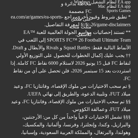
EA app لنظام التشغيل Windows
EA app لنظام Mac
Sports Games
* تطبق شروط وقيود أخرى. راجع
ea.com/ar/games/ea-sports-
fc/fc-26/game-disclaimers
لمعرفة التفاصيل.
** تستند إحصائيات مواسم الجولة العالمية للعبة ™EA
SPORTS FC™ 26 Football Ultimate Team إلى اللعب في
الأنماط التالية فقط: Squad Battles و Rivals والأبطال و Draft.
†† يجب عليك إكمال الخطوات للحصول على التوزيع الأولي
لنقاط FC قبل 15 يونيو 2026 لاستلام 6000 نقاط FC كاملة. إذا
استرددت بعد 15 سبتمبر 2026، فلن تحصل على أي من نقاط
FC.
§ تم سحب الاختيارات من ملوك الإقصاء، وفانتازيا FC، وعيد
ميلاد FUT، وتلبية الدعوة، والطريق إلى نهائي UEFA.
§§ تم سحب الاختيارات من ملوك الإقصاء، وفانتازيا FC، وعيد
ميلاد FUT، وعمالقة الكؤوس.
§§§ تشمل الاختيارات لاعباً واحداً من كل من: الأرجنتين،
والبرازيل، وكندا، وإنجلترا، وفرنسا، وألمانيا، والمكسيك،
وهولندا، والبرتغال، والمملكة العربية السعودية، وإسبانيا،