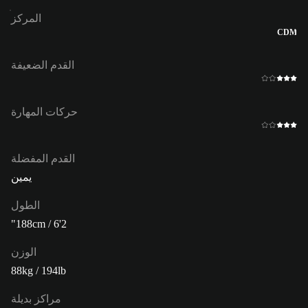
المركز
CDM
القدم الضعيفة
حركات المهارة
القدم المفضلة
يمين
الطول
188cm / 6'2"
الوزن
88kg / 194lb
مراكز بديلة