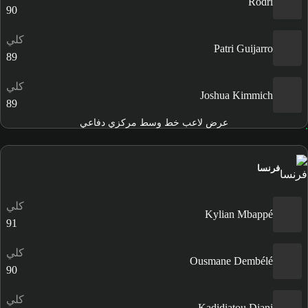
Rodri
90
كلي
Patri Guijarro
89
كلي
Joshua Kimmich
89
عرض لاعب خط وسط مركزي دفاعي
فرنسا
كلي
Kylian Mbappé
91
كلي
Ousmane Dembélé
90
كلي
Kadidiatou Diani