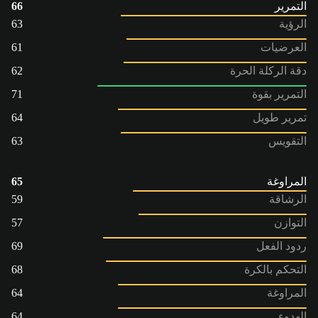
التمرير
66
الرؤية
63
العرضيات
61
دقة الركلة الحرة
62
التمرير بقوة
71
تمرير طويل
64
التقويس
63
المراوغة
65
الرشاقة
59
التوازن
57
ردود الفعل
69
التحكم بالكرة
68
المراوغة
64
الهدوء
64