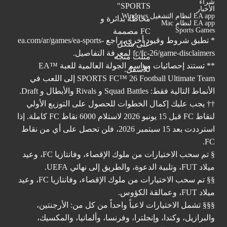
شراء
الأخبار
EA app لنظام التشغيل Windows
EA app لنظام Mac
Sports Games
* تطبق شروط وقيود أخرى. راجع
ea.com/ar/games/ea-sports-
fc/fc-26/game-disclaimers
لمعرفة التفاصيل.
** تستند إحصائيات مواسم الجولة العالمية للعبة ™EA
SPORTS FC™ 26 Football Ultimate Team إلى اللعب في
الأنماط التالية فقط: Squad Battles و Rivals والأبطال و Draft.
†† يجب عليك إكمال الخطوات للحصول على التوزيع الأولي
لنقاط FC قبل 15 يونيو 2026 لاستلام 6000 نقاط FC كاملة. إذا
استرددت بعد 15 سبتمبر 2026، فلن تحصل على أي من نقاط
FC.
§ تم سحب الاختيارات من ملوك الإقصاء، وفانتازيا FC، وعيد
ميلاد FUT، وتلبية الدعوة، والطريق إلى نهائي UEFA.
§§ تم سحب الاختيارات من ملوك الإقصاء، وفانتازيا FC، وعيد
ميلاد FUT، وعمالقة الكؤوس.
§§§ تشمل الاختيارات لاعباً واحداً من كل من: الأرجنتين،
والبرازيل، وكندا، وإنجلترا، وفرنسا، وألمانيا، والمكسيك،