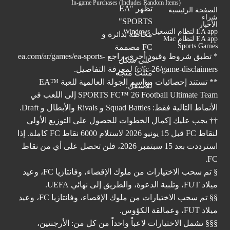
In-game Purchases (Includes Random Items)
الصفحة الرئيسية
شراء
الأخبار
EA app لنظام التشغيل Windows
EA app لنظام Mac
Sports Games
* تطبق شروط وقيود أخرى. راجع
ea.com/ar/games/ea-sports-
fc/fc-26/game-disclaimers
لمعرفة التفاصيل.
** تستند إحصائيات مواسم الجولة العالمية للعبة ™EA
SPORTS FC™ 26 Football Ultimate Team إلى اللعب في
الأنماط التالية فقط: Squad Battles و Rivals والأبطال و Draft.
†† يجب عليك إكمال الخطوات للحصول على التوزيع الأولي
لنقاط FC قبل 15 يونيو 2026 لاستلام 6000 نقاط FC كاملة. إذا
استرددت بعد 15 سبتمبر 2026، فلن تحصل على أي من نقاط
FC.
§ تم سحب الاختيارات من ملوك الإقصاء، وفانتازيا FC، وعيد
ميلاد FUT، وتلبية الدعوة، والطريق إلى نهائي UEFA.
§§ تم سحب الاختيارات من ملوك الإقصاء، وفانتازيا FC، وعيد
ميلاد FUT، وعمالقة الكؤوس.
§§§ تشمل الاختيارات لاعباً واحداً من كل من: الأرجنتين،