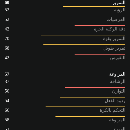
التمرير
60
الرؤية
52
العرضيات
52
دقة الركلة الحرة
42
التمرير بقوة
70
تمرير طويل
68
التقويس
42
المراوغة
57
الرشاقة
37
التوازن
50
ردود الفعل
54
التحكم بالكرة
66
المراوغة
58
الهدوء
53