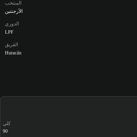
المنتخب
الأرجنتين
الدوري
LPF
الفريق
Huracán
كلي
90