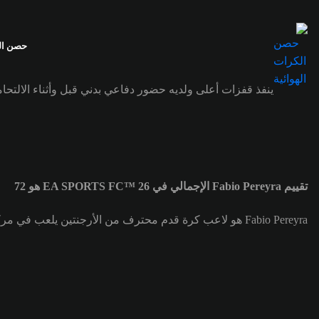
حصن الك
ينفذ قفزات أعلى ولديه حضور دفاعي بدني قبل وأثناء الالتحام
تقييم Fabio Pereyra الإجمالي في EA SPORTS FC™ 26 هو 72
Fabio Pereyra هو لاعب كرة قدم محترف من الأرجنتين يلعب في مركز قلب الدفاع (CB) لصالح فريق Huracán. تقييم Fabio Pereyra الإجمالي هو 72.