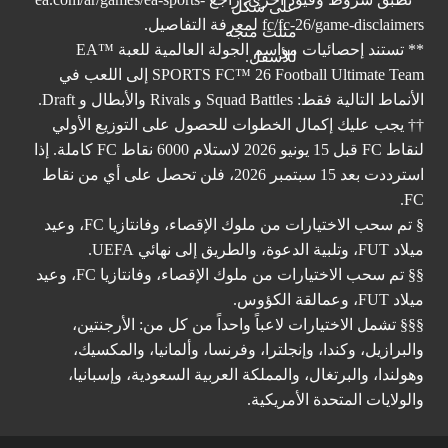
fc/fc-26/game-disclaimers
لمعرفة التفاصيل.
** تستند إحصائيات مواسم الجولة العالمية للعبة ™EA
SPORTS FC™ 26 Football Ultimate Team إلى اللعب في
الأنماط التالية فقط: Squad Battles و Rivals والأبطال و Draft.
†† يجب عليك إكمال الخطوات للحصول على التوزيع الأولي
لنقاط FC قبل 15 يونيو 2026 لاستلام 6000 نقاط FC كاملة. إذا
استرددت بعد 15 سبتمبر 2026، فلن تحصل على أي من نقاط
FC.
§ تم سحب الاختيارات من ملوك الإقصاء، وفانتازيا FC، وعيد
ميلاد FUT، وتلبية الدعوة، والطريق إلى نهائي UEFA.
§§ تم سحب الاختيارات من ملوك الإقصاء، وفانتازيا FC، وعيد
ميلاد FUT، وعمالقة الكؤوس.
§§§ تشمل الاختيارات لاعباً واحداً من كل من: الأرجنتين،
والبرازيل، وكندا، وإنجلترا، وفرنسا، وألمانيا، والمكسيك،
وهولندا، والبرتغال، والمملكة العربية السعودية، وإسبانيا،
والولايات المتحدة الأمريكية.