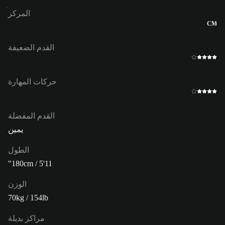
المركز
CM
القدم الضعيفة
حركات المهارة
القدم المفضلة
يمين
الطول
180cm / 5'11"
الوزن
70kg / 154lb
مراكز بديلة