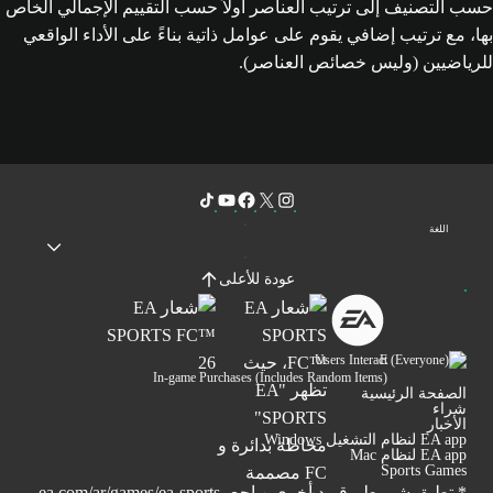
حسب التصنيف إلى ترتيب العناصر أولاً حسب التقييم الإجمالي الخاص
بها، مع ترتيب إضافي يقوم على عوامل ذاتية بناءً على الأداء الواقعي
للرياضيين (وليس خصائص العناصر).
اللغة
عودة للأعلى
Users Interact
In-game Purchases (Includes Random Items)
الصفحة الرئيسية
شراء
الأخبار
EA app لنظام التشغيل Windows
EA app لنظام Mac
Sports Games
* تطبق شروط وقيود أخرى. راجع
ea.com/ar/games/ea-sports-