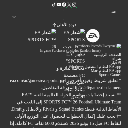
اللغة
عودة للأعلى
Users Interact
In-game Purchases (Includes Random Items)
الصفحة الرئيسية
شراء
الأخبار
EA app لنظام التشغيل Windows
EA app لنظام Mac
Sports Games
* تطبق شروط وقيود أخرى. راجع
ea.com/ar/games/ea-sports-
fc/fc-26/game-disclaimers
لمعرفة التفاصيل.
** تستند إحصائيات مواسم الجولة العالمية للعبة ™EA
SPORTS FC™ 26 Football Ultimate Team إلى اللعب في
الأنماط التالية فقط: Squad Battles و Rivals والأبطال و Draft.
†† يجب عليك إكمال الخطوات للحصول على التوزيع الأولي
لنقاط FC قبل 15 يونيو 2026 لاستلام 6000 نقاط FC كاملة. إذا