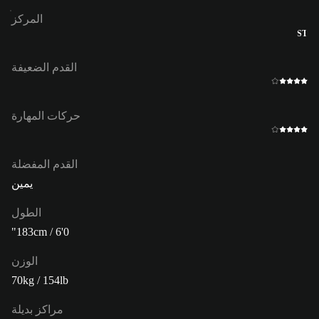
المركز
ST
القدم الضعيفة
حركات المهارة
القدم المفضلة
يمين
الطول
183cm / 6'0"
الوزن
70kg / 154lb
مراكز بديلة