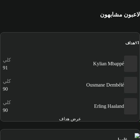
لاعبون مشابهون
هداف
ST
كلي
Kylian Mbappé
91
كلي
Ousmane Dembélé
90
كلي
Erling Haaland
90
عرض هداف
غامبيا