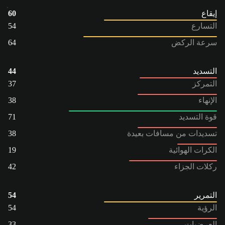
إيقاع
60
التسارع
54
سرعة الركض
64
التسديد
44
التمركز
37
الإنهاء
38
قوة التسديد
71
تسديدات من مسافات بعيدة
38
الكرات الهوائية
19
ركلات الجزاء
42
التمرير
54
الرؤية
54
العرضيات
33