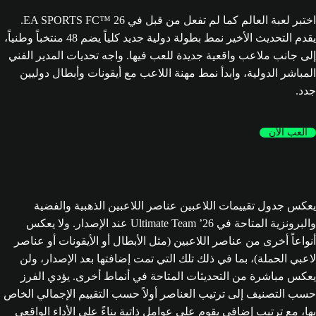
اختبر لعبة العالم كما لم تفعل من قبل في EA SPORTS FC™ 26.
يقدم التحديث الأخير نمط بطولة دولية جديد كلياً يضم 48 منتخباً وطنياً،
إلى جانب ملاعب واقعية جديدة للعب فيها. واجه تحديات المدير الفني
المباشر الدولية، وابدأ نمط مهنة اللاعب مع أيقونات وأبطال دوليين
جدد.
العب الآن
يعكس جدول تقييمات اللاعبين عناصر اللاعبين الذهبية والفضية
والبرونزية المتاحة في Ultimate Team ’26 عند الإصدار. ولا يعكس
أنواعاً أخرى من عناصر اللاعبين (مثل الأبطال أو الأيقونات أو عناصر
لاعبي الحملة)، بما في ذلك تلك التي تمت إضافتها بعد الإصدار، ولن
يعكس مباشرة من التحديثات المتاحة في أنماط أخرى. يؤدي الفرز
حسب التصنيف إلى ترتيب العناصر أولاً حسب التقييم الإجمالي الخاص
بها، مع ترتيب إضافي يقوم على عوامل ذاتية بناءً على الأداء الواقعي