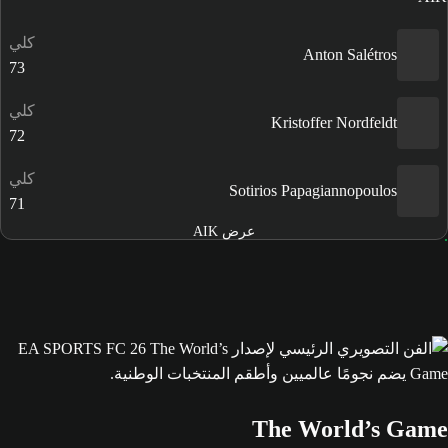
كلي
Anton Salétros
73
كلي
Kristoffer Nordfeldt
72
كلي
Sotirios Papagiannopoulos
71
عرض AIK
The World’s Game