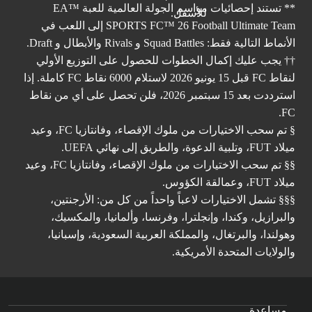
** تستند إحصائيات مواسم الجولة العالمية للعبة ™EA
SPORTS FC™ 26 Football Ultimate Team إلى اللعب في
الأنماط التالية فقط: Squad Battles و Rivals والأبطال و Draft.
†† يجب عليك إكمال الخطوات للحصول على التوزيع الأولي
لنقاط FC قبل 15 يونيو 2026 لاستلام 6000 نقاط FC كاملة. إذا
استرددت بعد 15 سبتمبر 2026، فلن تحصل على أي من نقاط
FC.
§ تم سحب الاختيارات من ملوك الإقصاء، وفانتازيا FC، وعيد
ميلاد FUT، وتلبية الدعوة، والطريق إلى نهائي UEFA.
§§ تم سحب الاختيارات من ملوك الإقصاء، وفانتازيا FC، وعيد
ميلاد FUT، وعمالقة الكؤوس.
§§§ تشمل الاختيارات لاعباً واحداً من كل من: الأرجنتين،
والبرازيل، وكندا، وإنجلترا، وفرنسا، وألمانيا، والمكسيك،
وهولندا، والبرتغال، والمملكة العربية السعودية، وإسبانيا،
والولايات المتحدة الأمريكية.
مساعدة