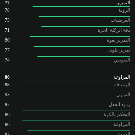
التمرير
77
الرؤية
78
العرضيات
73
دقة الركلة الحرة
71
التمرير بقوة
80
تمرير طويل
77
التقويس
74
المراوغة
86
الرشاقة
88
التوازن
93
ردود الفعل
82
التحكم بالكرة
86
المراوغة
86
الهدوء
82