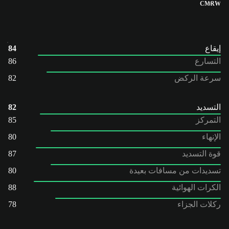
CM
RW
إيقاع
84
التسارع
86
سرعة الركض
82
التسديد
82
التمركز
85
الإنهاء
80
قوة التسديد
87
تسديدات من مسافات بعيدة
80
الكرات الهوائية
88
ركلات الجزاء
78