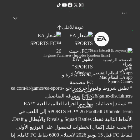
اللغة
عودة للأعلى
Users Interact
In-game Purchases (Includes Random Items)
الصفحة الرئيسية
شراء
الأخبار
EA app لنظام التشغيل Windows
EA app لنظام Mac
Sports Games
* تطبق شروط وقيود أخرى. راجع
ea.com/ar/games/ea-sports-
fc/fc-26/game-disclaimers
لمعرفة التفاصيل.
** تستند إحصائيات مواسم الجولة العالمية للعبة ™EA
SPORTS FC™ 26 Football Ultimate Team إلى اللعب في
الأنماط التالية فقط: Squad Battles و Rivals والأبطال و Draft.
†† يجب عليك إكمال الخطوات للحصول على التوزيع الأولي
لنقاط FC قبل 15 يونيو 2026 لاستلام 6000 نقاط FC كاملة. إذا