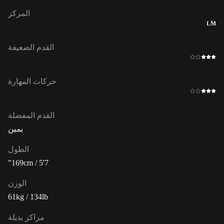
المركز
LM
القدم الضعيفة
حركات المهارة
القدم المفضلة
يمين
الطول
169cm / 5'7"
الوزن
61kg / 134lb
مراكز بديلة