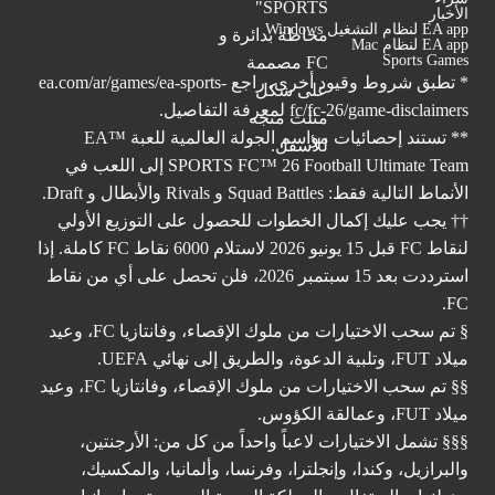
الأخبار
EA app لنظام التشغيل Windows
EA app لنظام Mac
Sports Games
* تطبق شروط وقيود أخرى. راجع
ea.com/ar/games/ea-sports-
fc/fc-26/game-disclaimers
لمعرفة التفاصيل.
** تستند إحصائيات مواسم الجولة العالمية للعبة ™EA
SPORTS FC™ 26 Football Ultimate Team إلى اللعب في
الأنماط التالية فقط: Squad Battles و Rivals والأبطال و Draft.
†† يجب عليك إكمال الخطوات للحصول على التوزيع الأولي
لنقاط FC قبل 15 يونيو 2026 لاستلام 6000 نقاط FC كاملة. إذا
استرددت بعد 15 سبتمبر 2026، فلن تحصل على أي من نقاط
FC.
§ تم سحب الاختيارات من ملوك الإقصاء، وفانتازيا FC، وعيد
ميلاد FUT، وتلبية الدعوة، والطريق إلى نهائي UEFA.
§§ تم سحب الاختيارات من ملوك الإقصاء، وفانتازيا FC، وعيد
ميلاد FUT، وعمالقة الكؤوس.
§§§ تشمل الاختيارات لاعباً واحداً من كل من: الأرجنتين،
والبرازيل، وكندا، وإنجلترا، وفرنسا، وألمانيا، والمكسيك،