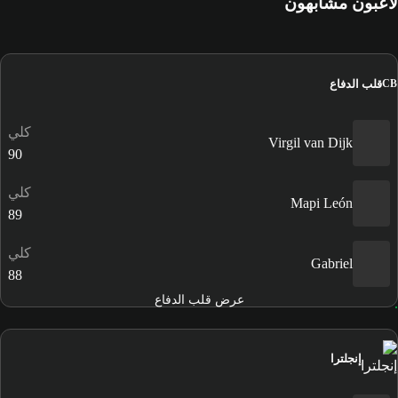
لاعبون مشابهون
قلب الدفاع
CB
كلي
Virgil van Dijk
90
كلي
Mapi León
89
كلي
Gabriel
88
عرض قلب الدفاع
إنجلترا