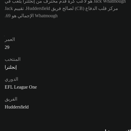
Jack Whatmough هو لاعب كرة قدم محترف من إنجلترا يلعب في
مركز قلب الدفاع (CB) لصالح فريق Huddersfield. تقييم Jack
Whatmough الإجمالي هو 69.
العمر
29
المنتخب
إنجلترا
الدوري
EFL League One
الفريق
Huddersfield