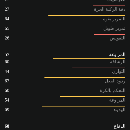
دقة الركلة الحرة
27
التمرير بقوة
64
تمرير طويل
65
التقويس
26
المراوغة
57
الرشاقة
60
التوازن
44
ردود الفعل
67
التحكم بالكرة
60
المراوغة
54
الهدوء
69
الدفاع
68