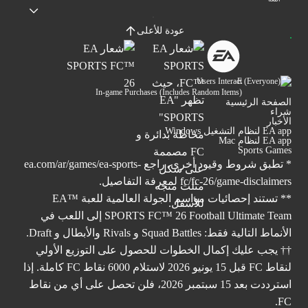
عودة للأعلى
Users Interact
In-game Purchases (Includes Random Items)
الصفحة الرئيسية
شراء
الأخبار
EA app لنظام التشغيل Windows
EA app لنظام Mac
Sports Games
* تطبق شروط وقيود أخرى. راجع
ea.com/ar/games/ea-sports-
fc/fc-26/game-disclaimers
لمعرفة التفاصيل.
** تستند إحصائيات مواسم الجولة العالمية للعبة ™EA
SPORTS FC™ 26 Football Ultimate Team إلى اللعب في
الأنماط التالية فقط: Squad Battles و Rivals والأبطال و Draft.
†† يجب عليك إكمال الخطوات للحصول على التوزيع الأولي
لنقاط FC قبل 15 يونيو 2026 لاستلام 6000 نقاط FC كاملة. إذا
استرددت بعد 15 سبتمبر 2026، فلن تحصل على أي من نقاط
FC.