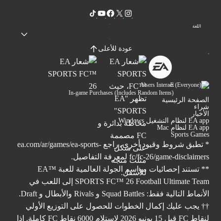
اللغة
عودة للأعلى
Users Interact
In-game Purchases (Includes Random Items)
الصفحة الرئيسية
شراء
الأخبار
EA app لنظام التشغيل Windows
EA app لنظام Mac
Sports Games
* تطبق شروط وقيود أخرى. راجع
ea.com/ar/games/ea-sports-
fc/fc-26/game-disclaimers
لمعرفة التفاصيل.
** تستند إحصائيات مواسم الجولة العالمية للعبة ™EA
SPORTS FC™ 26 Football Ultimate Team إلى اللعب في
الأنماط التالية فقط: Squad Battles و Rivals والأبطال و Draft.
†† يجب عليك إكمال الخطوات للحصول على التوزيع الأولي
لنقاط FC قبل 15 يونيو 2026 لاستلام 6000 نقاط FC كاملة. إذا