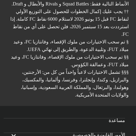
الأنماط التالية فقط: Squad Battles و Rivals والأبطال و Draft.
†† يجب عليك إكمال الخطوات للحصول على التوزيع الأولي
لنقاط FC قبل 15 يونيو 2026 لاستلام 6000 نقاط FC كاملة. إذا
استرددت بعد 15 سبتمبر 2026، فلن تحصل على أي من نقاط
FC.
§ تم سحب الاختيارات من ملوك الإقصاء، وفانتازيا FC، وعيد
ميلاد FUT، وتلبية الدعوة، والطريق إلى نهائي UEFA.
§§ تم سحب الاختيارات من ملوك الإقصاء، وفانتازيا FC، وعيد
ميلاد FUT، وعمالقة الكؤوس.
§§§ تشمل الاختيارات لاعباً واحداً من كل من: الأرجنتين،
والبرازيل، وكندا، وإنجلترا، وفرنسا، وألمانيا، والمكسيك،
وهولندا، والبرتغال، والمملكة العربية السعودية، وإسبانيا،
والولايات المتحدة الأمريكية.
مساعدة
الأمور القانونية والخصوصية