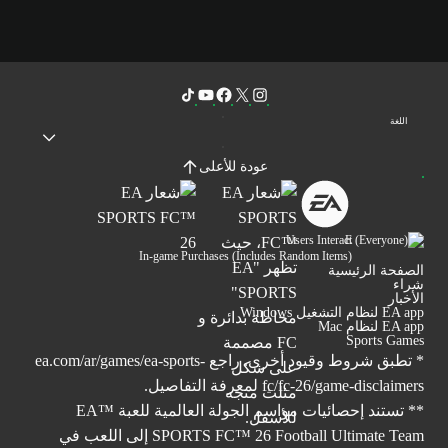
اللغة
عودة للأعلى
Users Interact
In-game Purchases (Includes Random Items)
الصفحة الرئيسية
شراء
الأخبار
EA app لنظام التشغيل Windows
EA app لنظام Mac
Sports Games
* تطبق شروط وقيود أخرى. راجع
ea.com/ar/games/ea-sports-
fc/fc-26/game-disclaimers
لمعرفة التفاصيل.
** تستند إحصائيات مواسم الجولة العالمية للعبة ™EA
SPORTS FC™ 26 Football Ultimate Team إلى اللعب في