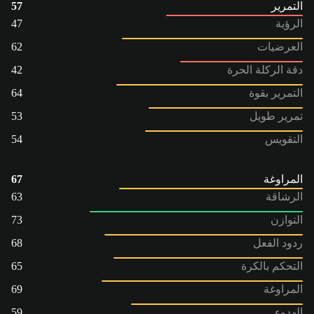
التمرير
57
الرؤية
47
العرضيات
62
دقة الركلة الحرة
42
التمرير بقوة
64
تمرير طويل
53
التقويس
54
المراوغة
67
الرشاقة
63
التوازن
73
ردود الفعل
68
التحكم بالكرة
65
المراوغة
69
الهدوء
59