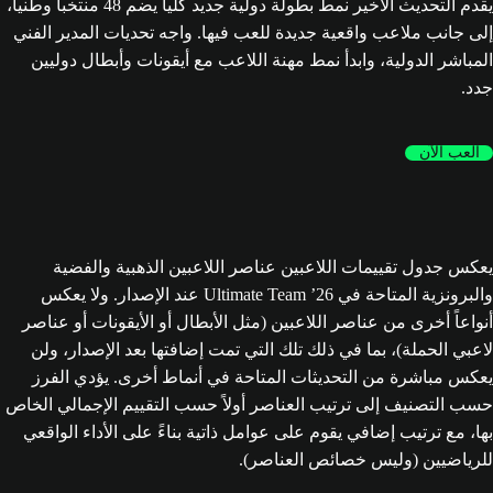
يقدم التحديث الأخير نمط بطولة دولية جديد كلياً يضم 48 منتخباً وطنياً،
إلى جانب ملاعب واقعية جديدة للعب فيها. واجه تحديات المدير الفني
المباشر الدولية، وابدأ نمط مهنة اللاعب مع أيقونات وأبطال دوليين
جدد.
العب الآن
يعكس جدول تقييمات اللاعبين عناصر اللاعبين الذهبية والفضية
والبرونزية المتاحة في Ultimate Team ’26 عند الإصدار. ولا يعكس
أنواعاً أخرى من عناصر اللاعبين (مثل الأبطال أو الأيقونات أو عناصر
لاعبي الحملة)، بما في ذلك تلك التي تمت إضافتها بعد الإصدار، ولن
يعكس مباشرة من التحديثات المتاحة في أنماط أخرى. يؤدي الفرز
حسب التصنيف إلى ترتيب العناصر أولاً حسب التقييم الإجمالي الخاص
بها، مع ترتيب إضافي يقوم على عوامل ذاتية بناءً على الأداء الواقعي
للرياضيين (وليس خصائص العناصر).