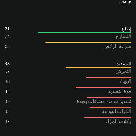
RM
LB
إيقاع
71
التسارع
74
سرعة الركض
68
التسديد
38
التمركز
52
الإنهاء
36
قوة التسديد
44
تسديدات من مسافات بعيدة
35
الكرات الهوائية
33
ركلات الجزاء
37