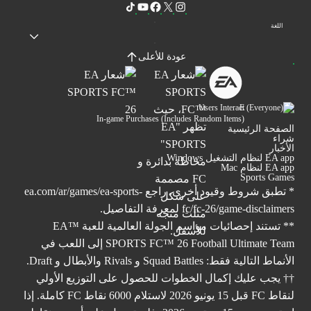
اللغة
عودة للأعلى
Users Interact
In-game Purchases (Includes Random Items)
الصفحة الرئيسية
شراء
الأخبار
EA app لنظام التشغيل Windows
EA app لنظام Mac
Sports Games
* تطبق شروط وقيود أخرى. راجع
ea.com/ar/games/ea-sports-
fc/fc-26/game-disclaimers
لمعرفة التفاصيل.
** تستند إحصائيات مواسم الجولة العالمية للعبة ™EA
SPORTS FC™ 26 Football Ultimate Team إلى اللعب في
الأنماط التالية فقط: Squad Battles و Rivals والأبطال و Draft.
†† يجب عليك إكمال الخطوات للحصول على التوزيع الأولي
لنقاط FC قبل 15 يونيو 2026 لاستلام 6000 نقاط FC كاملة. إذا