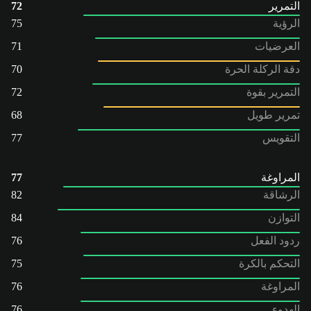
التمرير
72
الرؤية
75
العرضيات
71
دقة الركلة الحرة
70
التمرير بقوة
72
تمرير طويل
68
التقويس
77
المراوغة
77
الرشاقة
82
التوازن
84
ردود الفعل
76
التحكم بالكرة
75
المراوغة
76
الهدوء
76