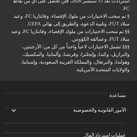
استرددت بعد 15 سبتمبر 2026، فلن تحصل على أي من نقاط
FC.
§ تم سحب الاختيارات من ملوك الإقصاء، وفانتازيا FC، وعيد
ميلاد FUT، وتلبية الدعوة، والطريق إلى نهائي UEFA.
§§ تم سحب الاختيارات من ملوك الإقصاء، وفانتازيا FC، وعيد
ميلاد FUT، وعمالقة الكؤوس.
§§§ تشمل الاختيارات لاعباً واحداً من كل من: الأرجنتين،
والبرازيل، وكندا، وإنجلترا، وفرنسا، وألمانيا، والمكسيك،
وهولندا، والبرتغال، والمملكة العربية السعودية، وإسبانيا،
والولايات المتحدة الأمريكية.
مساعدة
الأمور القانونية والخصوصية
عمليات استرداد المال