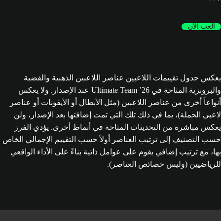
العب الآن
يعكس جدول تقييمات اللاعبين عناصر اللاعبين الذهبية والفضية
والبرونزية المتاحة في Ultimate Team ’26 عند الإصدار. ولا يعكس
أنواعاً أخرى من عناصر اللاعبين (مثل الأبطال أو الأيقونات أو عناصر
لاعبي الحملة)، بما في ذلك تلك التي تمت إضافتها بعد الإصدار، ولن
يعكس مباشرة من التحديثات المتاحة في أنماط أخرى. يؤدي الفرز
حسب التصنيف إلى ترتيب العناصر أولاً حسب التقييم الإجمالي الخاص
بها، مع ترتيب إضافي يقوم على عوامل ذاتية بناءً على الأداء الواقعي
للرياضيين (وليس خصائص العناصر).