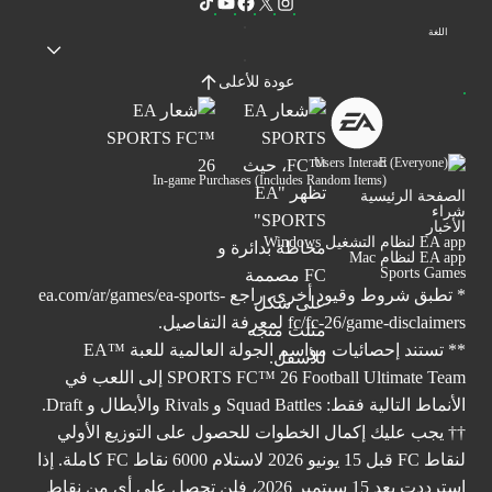
اللغة
عودة للأعلى
Users Interact
In-game Purchases (Includes Random Items)
الصفحة الرئيسية
شراء
الأخبار
EA app لنظام التشغيل Windows
EA app لنظام Mac
Sports Games
* تطبق شروط وقيود أخرى. راجع
ea.com/ar/games/ea-sports-
fc/fc-26/game-disclaimers
لمعرفة التفاصيل.
** تستند إحصائيات مواسم الجولة العالمية للعبة ™EA
SPORTS FC™ 26 Football Ultimate Team إلى اللعب في
الأنماط التالية فقط: Squad Battles و Rivals والأبطال و Draft.
†† يجب عليك إكمال الخطوات للحصول على التوزيع الأولي
لنقاط FC قبل 15 يونيو 2026 لاستلام 6000 نقاط FC كاملة. إذا
استرددت بعد 15 سبتمبر 2026، فلن تحصل على أي من نقاط