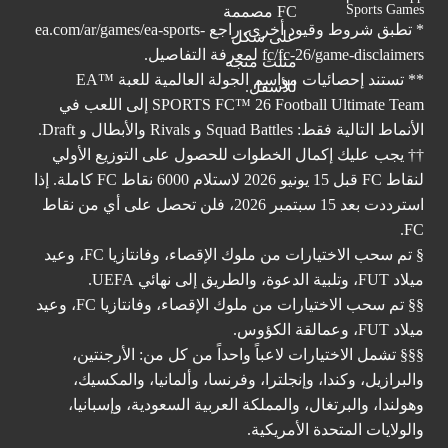
Sports Games
* تطبق شروط وقيود أخرى. راجع
ea.com/ar/games/ea-sports-
fc/fc-26/game-disclaimers
لمعرفة التفاصيل.
** تستند إحصائيات مواسم الجولة العالمية للعبة ™EA
SPORTS FC™ 26 Football Ultimate Team إلى اللعب في
الأنماط التالية فقط: Squad Battles و Rivals والأبطال و Draft.
†† يجب عليك إكمال الخطوات للحصول على التوزيع الأولي
لنقاط FC قبل 15 يونيو 2026 لاستلام 6000 نقاط FC كاملة. إذا
استرددت بعد 15 سبتمبر 2026، فلن تحصل على أي من نقاط
FC.
§ تم سحب الاختيارات من ملوك الإقصاء، وفانتازيا FC، وعيد
ميلاد FUT، وتلبية الدعوة، والطريق إلى نهائي UEFA.
§§ تم سحب الاختيارات من ملوك الإقصاء، وفانتازيا FC، وعيد
ميلاد FUT، وعمالقة الكؤوس.
§§§ تشمل الاختيارات لاعباً واحداً من كل من: الأرجنتين،
والبرازيل، وكندا، وإنجلترا، وفرنسا، وألمانيا، والمكسيك،
وهولندا، والبرتغال، والمملكة العربية السعودية، وإسبانيا،
والولايات المتحدة الأمريكية.