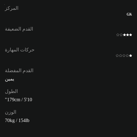
المركز
GK
القدم الضعيفة
حركات المهارة
القدم المفضلة
يمين
الطول
179cm / 5'10"
الوزن
70kg / 154lb