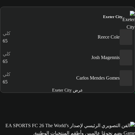
Exeter City
كلي
Reece Cole
65
كلي
Josh Magennis
65
كلي
Carlos Mendes Gomes
65
عرض Exeter City