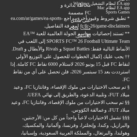
EA app لنظام التشغيل Windows
EA app لنظام Mac
Sports Games
* تطبق شروط وقيود أخرى. راجع
ea.com/ar/games/ea-sports-
fc/fc-26/game-disclaimers
لمعرفة التفاصيل.
** تستند إحصائيات مواسم الجولة العالمية للعبة ™EA
SPORTS FC™ 26 Football Ultimate Team إلى اللعب في
الأنماط التالية فقط: Squad Battles و Rivals والأبطال و Draft.
†† يجب عليك إكمال الخطوات للحصول على التوزيع الأولي
لنقاط FC قبل 15 يونيو 2026 لاستلام 6000 نقاط FC كاملة. إذا
استرددت بعد 15 سبتمبر 2026، فلن تحصل على أي من نقاط
FC.
§ تم سحب الاختيارات من ملوك الإقصاء، وفانتازيا FC، وعيد
ميلاد FUT، وتلبية الدعوة، والطريق إلى نهائي UEFA.
§§ تم سحب الاختيارات من ملوك الإقصاء، وفانتازيا FC، وعيد
ميلاد FUT، وعمالقة الكؤوس.
§§§ تشمل الاختيارات لاعباً واحداً من كل من: الأرجنتين،
والبرازيل، وكندا، وإنجلترا، وفرنسا، وألمانيا، والمكسيك،
وهولندا، والبرتغال، والمملكة العربية السعودية، وإسبانيا،