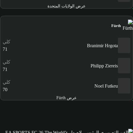
عرض الولايات المتحدة
Fürth
كلي
Branimir Hrgota
71
كلي
Philipp Ziereis
71
كلي
Noel Futkeu
70
عرض Fürth