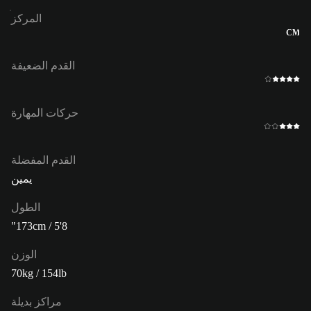
المركز
CM
القدم الضعيفة
حركات المهارة
القدم المفضلة
يمين
الطول
173cm / 5'8"
الوزن
70kg / 154lb
مراكز بديلة