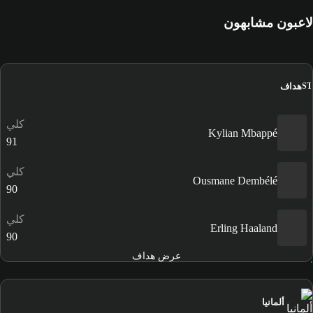
لاعبون مشابهون
هداف
ST
كلي
Kylian Mbappé
91
كلي
Ousmane Dembélé
90
كلي
Erling Haaland
90
عرض هداف
ألمانيا