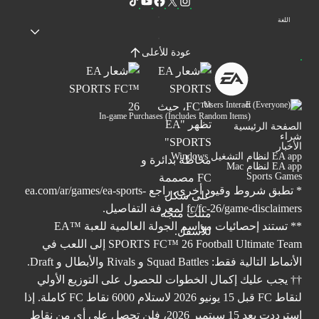
اللغة
عودة للأعلى
Users Interact
In-game Purchases (Includes Random Items)
الصفحة الرئيسية
شراء
الأخبار
EA app لنظام التشغيل Windows
EA app لنظام Mac
Sports Games
* تطبق شروط وقيود أخرى. راجع
ea.com/ar/games/ea-sports-
fc/fc-26/game-disclaimers
لمعرفة التفاصيل.
** تستند إحصائيات مواسم الجولة العالمية للعبة ™EA
SPORTS FC™ 26 Football Ultimate Team إلى اللعب في
الأنماط التالية فقط: Squad Battles و Rivals والأبطال و Draft.
†† يجب عليك إكمال الخطوات للحصول على التوزيع الأولي
لنقاط FC قبل 15 يونيو 2026 لاستلام 6000 نقاط FC كاملة. إذا
استرددت بعد 15 سبتمبر 2026، فلن تحصل على أي من نقاط