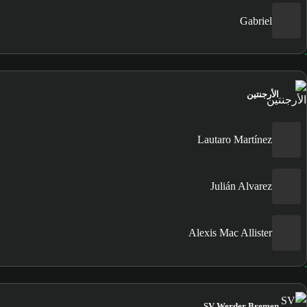
Gabriel
الأرجنتين
Lautaro Martínez
Julián Alvarez
Alexis Mac Allister
SV Werder Bremen