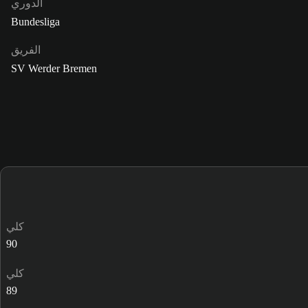
الدوري
Bundesliga
الفريق
SV Werder Bremen
كلي
90
كلي
89