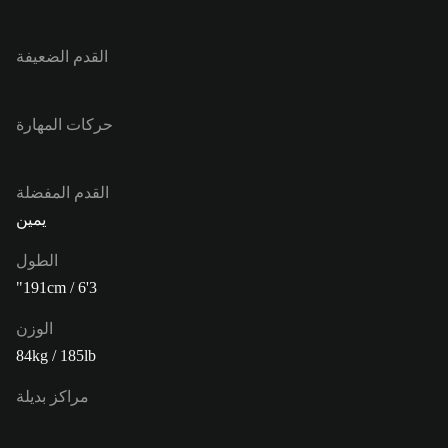
القدم الضعيفة
حركات المهارة
القدم المفضلة
يمين
الطول
191cm / 6'3"
الوزن
84kg / 185lb
مراكز بديلة