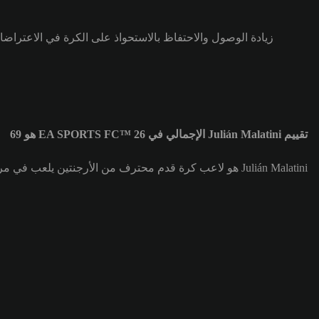
زيادة الوصول والاحتفاظ بالاستحواذ على الكرة في الاعتراض
تقييم Julián Malatini الإجمالي في EA SPORTS FC™ 26 هو 69
Julián Malatini هو لاعب كرة قدم محترف من الأرجنتين يلعب في مركز قلب الدفاع (CB) لصالح فريق SV Werder Bremen. تقييم Julián Malatini الإجمالي هو 69.