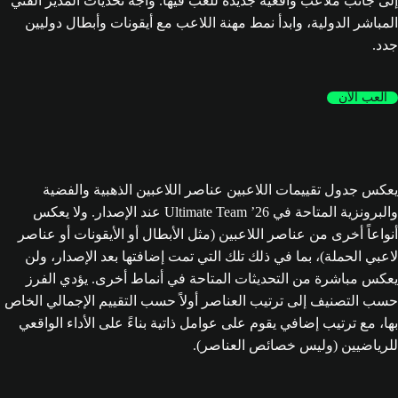
إلى جانب ملاعب واقعية جديدة للعب فيها. واجه تحديات المدير الفني
المباشر الدولية، وابدأ نمط مهنة اللاعب مع أيقونات وأبطال دوليين
جدد.
العب الآن
يعكس جدول تقييمات اللاعبين عناصر اللاعبين الذهبية والفضية
والبرونزية المتاحة في Ultimate Team ’26 عند الإصدار. ولا يعكس
أنواعاً أخرى من عناصر اللاعبين (مثل الأبطال أو الأيقونات أو عناصر
لاعبي الحملة)، بما في ذلك تلك التي تمت إضافتها بعد الإصدار، ولن
يعكس مباشرة من التحديثات المتاحة في أنماط أخرى. يؤدي الفرز
حسب التصنيف إلى ترتيب العناصر أولاً حسب التقييم الإجمالي الخاص
بها، مع ترتيب إضافي يقوم على عوامل ذاتية بناءً على الأداء الواقعي
للرياضيين (وليس خصائص العناصر).