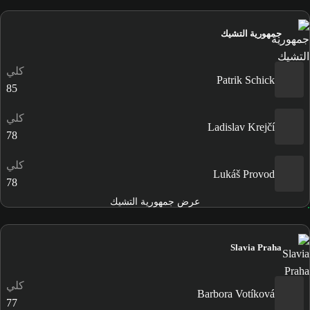
جمهورية التشيك
كلي
Patrik Schick
85
كلي
Ladislav Krejčí
78
كلي
Lukáš Provod
78
عرض جمهورية التشيك
Slavia Praha
كلي
Barbora Votíková
77