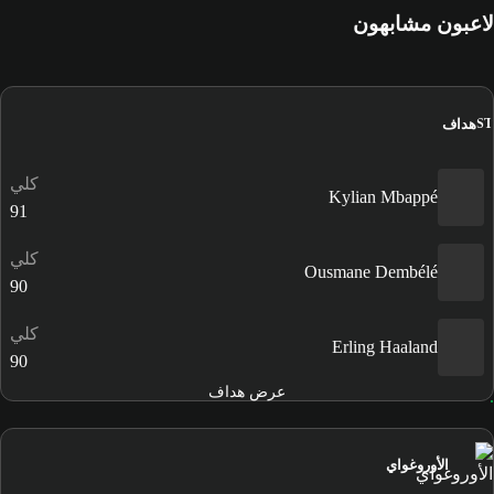
لاعبون مشابهون
هداف
ST
كلي
Kylian Mbappé
91
كلي
Ousmane Dembélé
90
كلي
Erling Haaland
90
عرض هداف
الأوروغواي