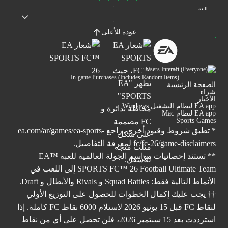
اللغة
عودة للأعلى
Users Interact
In-game Purchases (Includes Random Items)
الصفحة الرئيسية
شراء
الأخبار
EA app لنظام التشغيل Windows
EA app لنظام Mac
Sports Games
* تطبق شروط وقيود أخرى. راجع
ea.com/ar/games/ea-sports-
fc/fc-26/game-disclaimers
لمعرفة التفاصيل.
** تستند إحصائيات مواسم الجولة العالمية للعبة ™EA
SPORTS FC™ 26 Football Ultimate Team إلى اللعب في
الأنماط التالية فقط: Squad Battles و Rivals والأبطال و Draft.
†† يجب عليك إكمال الخطوات للحصول على التوزيع الأولي
لنقاط FC قبل 15 يونيو 2026 لاستلام 6000 نقاط FC كاملة. إذا
استرددت بعد 15 سبتمبر 2026، فلن تحصل على أي من نقاط