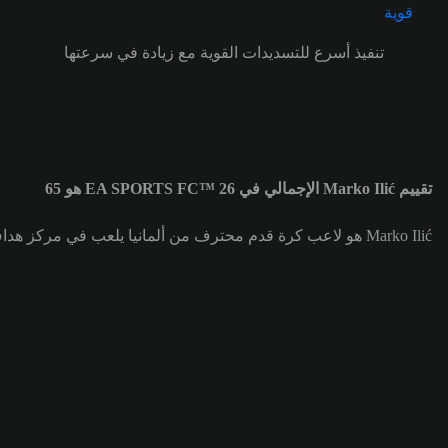
تنفيذ أسرع للتسديدات القوية مع زيادة في سرعتها
تقييم Marko Ilić الإجمالي في EA SPORTS FC™ 26 هو 65
Marko Ilić هو لاعب كرة قدم محترف من ألمانيا يلعب في مركز هداف (ST) لصالح فريق TSV Havelse. تقييم Marko Ilić الإجمالي هو 65.