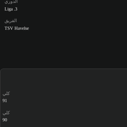
الدوري
3. Liga
الفريق
TSV Havelse
كلي
91
كلي
90